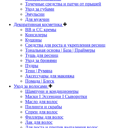
Точечные средства и патчи от прыщей
Уход за губами
Эмульсии
Для мужчин
Декоративная косметика
ВВ и СС кремы
Консилеры
Кушоны
Средства для роста и укрепления ресниц
Тональная основа | База | Праймеры
Тушь для ресниц
Уход за бровями
Пудры
Тени | Румяна
Аксессуары для макияжа
Помада | Блеск
Уход за волосами
Шампуни и кондиционеры
Маски I Эссенции I Сыворотки
Масло для волос
Пилинги и скрабы
Спреи для волос
Филлеры для волос
Лак для волос
Для роста и против выпадения волос