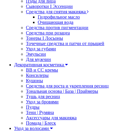
Пэды для лица
Сыворотки I Эссенции
Средства для снятия макияжа
Гидрофильное масло
Очищающая вода
Средства против пигментации
Средства при розацеа
Тонеры I Лосьоны
Точечные средства и патчи от прыщей
Уход за губами
Эмульсии
Для мужчин
Декоративная косметика
ВВ и СС кремы
Консилеры
Кушоны
Средства для роста и укрепления ресниц
Тональная основа | База | Праймеры
Тушь для ресниц
Уход за бровями
Пудры
Тени | Румяна
Аксессуары для макияжа
Помада | Блеск
Уход за волосами