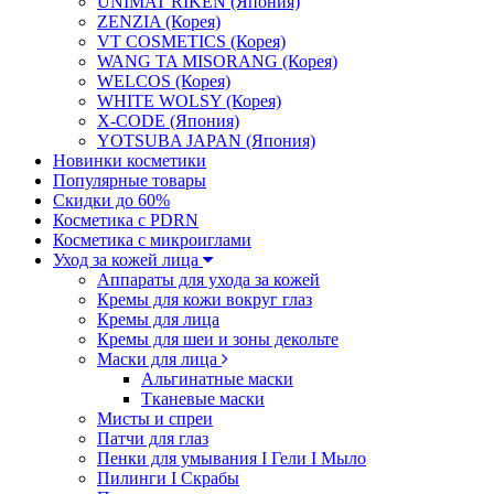
UNIMAT RIKEN (Япония)
ZENZIA (Корея)
VT COSMETICS (Корея)
WANG TA MISORANG (Корея)
WELCOS (Корея)
WHITE WOLSY (Корея)
X-CODE (Япония)
YOTSUBA JAPAN (Япония)
Новинки косметики
Популярные товары
Скидки до 60%
Косметика с PDRN
Косметика с микроиглами
Уход за кожей лица
Аппараты для ухода за кожей
Кремы для кожи вокруг глаз
Кремы для лица
Кремы для шеи и зоны декольте
Маски для лица
Альгинатные маски
Тканевые маски
Мисты и спреи
Патчи для глаз
Пенки для умывания I Гели I Мыло
Пилинги I Cкрабы