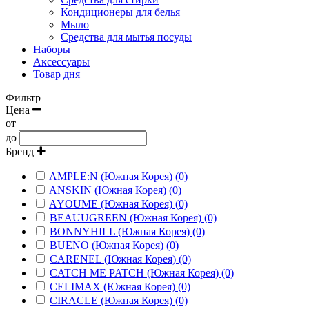
Кондиционеры для белья
Мыло
Средства для мытья посуды
Наборы
Аксессуары
Товар дня
Фильтр
Цена
от
до
Бренд
AMPLE:N (Южная Корея) (0)
ANSKIN (Южная Корея) (0)
AYOUME (Южная Корея) (0)
BEAUUGREEN (Южная Корея) (0)
BONNYHILL (Южная Корея) (0)
BUENO (Южная Корея) (0)
CARENEL (Южная Корея) (0)
CATCH ME PATCH (Южная Корея) (0)
CELIMAX (Южная Корея) (0)
CIRACLE (Южная Корея) (0)