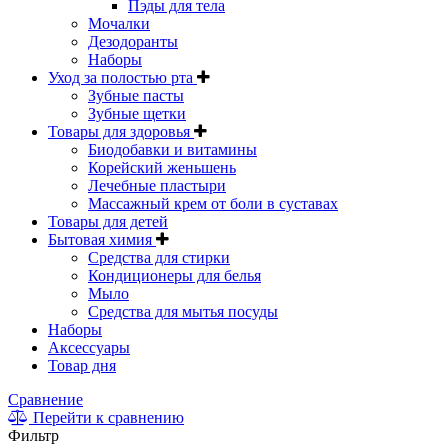
Пэды для тела
Мочалки
Дезодоранты
Наборы
Уход за полостью рта
Зубные пасты
Зубные щетки
Товары для здоровья
Биодобавки и витамины
Корейский женьшень
Лечебные пластыри
Массажный крем от боли в суставах
Товары для детей
Бытовая химия
Средства для стирки
Кондиционеры для белья
Мыло
Средства для мытья посуды
Наборы
Аксессуары
Товар дня
Сравнение
Перейти к сравнению
Фильтр