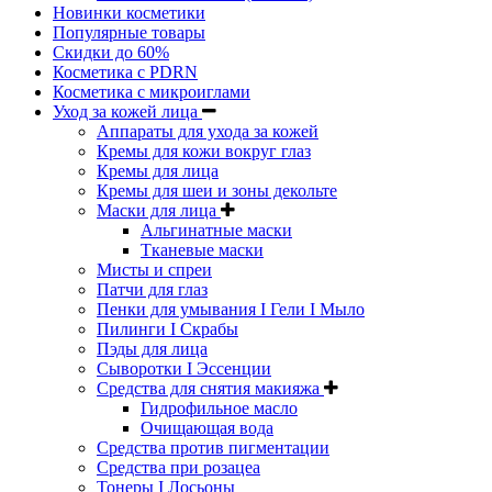
Новинки косметики
Популярные товары
Скидки до 60%
Косметика с PDRN
Косметика с микроиглами
Уход за кожей лица
Аппараты для ухода за кожей
Кремы для кожи вокруг глаз
Кремы для лица
Кремы для шеи и зоны декольте
Маски для лица
Альгинатные маски
Тканевые маски
Мисты и спреи
Патчи для глаз
Пенки для умывания I Гели I Мыло
Пилинги I Cкрабы
Пэды для лица
Сыворотки I Эссенции
Средства для снятия макияжа
Гидрофильное масло
Очищающая вода
Средства против пигментации
Средства при розацеа
Тонеры I Лосьоны