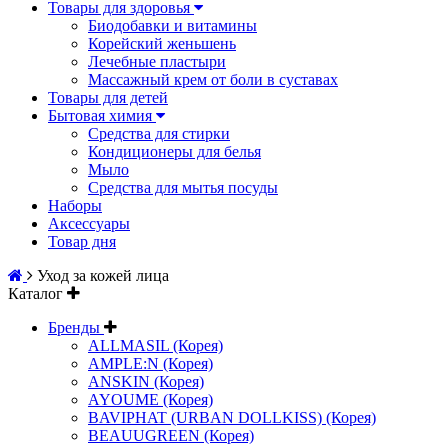
Товары для здоровья
Биодобавки и витамины
Корейский женьшень
Лечебные пластыри
Массажный крем от боли в суставах
Товары для детей
Бытовая химия
Средства для стирки
Кондиционеры для белья
Мыло
Средства для мытья посуды
Наборы
Аксессуары
Товар дня
Уход за кожей лица
Каталог
Бренды
ALLMASIL (Корея)
AMPLE:N (Корея)
ANSKIN (Корея)
AYOUME (Корея)
BAVIPHAT (URBAN DOLLKISS) (Корея)
BEAUUGREEN (Корея)