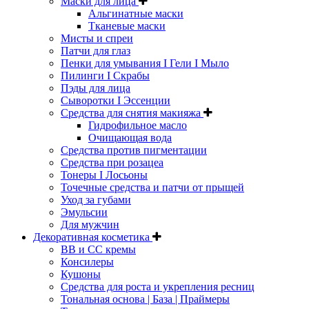
Маски для лица
Альгинатные маски
Тканевые маски
Мисты и спреи
Патчи для глаз
Пенки для умывания I Гели I Мыло
Пилинги I Cкрабы
Пэды для лица
Сыворотки I Эссенции
Средства для снятия макияжа
Гидрофильное масло
Очищающая вода
Средства против пигментации
Средства при розацеа
Тонеры I Лосьоны
Точечные средства и патчи от прыщей
Уход за губами
Эмульсии
Для мужчин
Декоративная косметика
ВВ и СС кремы
Консилеры
Кушоны
Средства для роста и укрепления ресниц
Тональная основа | База | Праймеры