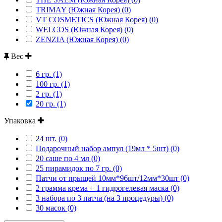
TRIMAY (Южная Корея) (0)
VT COSMETICS (Южная Корея) (0)
WELCOS (Южная Корея) (0)
ZENZIA (Южная Корея) (0)
Вес
6 гр. (1)
100 гр. (1)
2 гр. (1)
20 гр. (1)
Упаковка
24 шт. (0)
Подарочный набор ампул (19мл * 5шт) (0)
20 саше по 4 мл (0)
25 пирамидок по 7 гр. (0)
Патчи от прыщей 10мм*96шт/12мм*30шт (0)
2 грамма крема + 1 гидрогелевая маска (0)
3 набора по 3 патча (на 3 процедуры) (0)
30 масок (0)