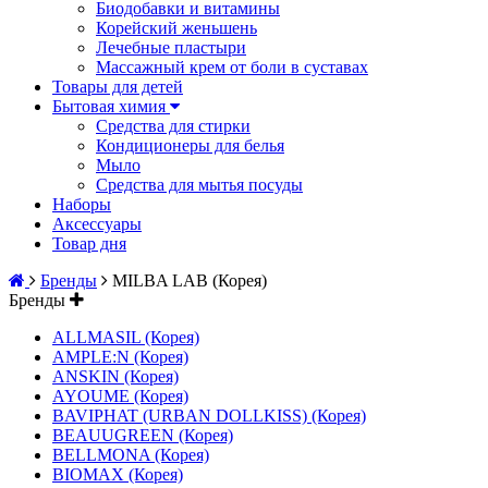
Биодобавки и витамины
Корейский женьшень
Лечебные пластыри
Массажный крем от боли в суставах
Товары для детей
Бытовая химия
Средства для стирки
Кондиционеры для белья
Мыло
Средства для мытья посуды
Наборы
Аксессуары
Товар дня
Бренды
MILBA LAB (Корея)
Бренды
ALLMASIL (Корея)
AMPLE:N (Корея)
ANSKIN (Корея)
AYOUME (Корея)
BAVIPHAT (URBAN DOLLKISS) (Корея)
BEAUUGREEN (Корея)
BELLMONA (Корея)
BIOMAX (Корея)