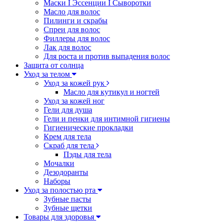
Маски I Эссенции I Сыворотки
Масло для волос
Пилинги и скрабы
Спреи для волос
Филлеры для волос
Лак для волос
Для роста и против выпадения волос
Защита от солнца
Уход за телом
Уход за кожей рук
Масло для кутикул и ногтей
Уход за кожей ног
Гели для душа
Гели и пенки для интимной гигиены
Гигиенические прокладки
Крем для тела
Скраб для тела
Пэды для тела
Мочалки
Дезодоранты
Наборы
Уход за полостью рта
Зубные пасты
Зубные щетки
Товары для здоровья