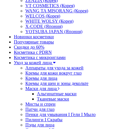
ZENZIA (Корея)
VT COSMETICS (Корея)
WANG TA MISORANG (Корея)
WELCOS (Корея)
WHITE WOLSY (Корея)
X-CODE (Япония)
YOTSUBA JAPAN (Япония)
Новинки косметики
Популярные товары
Скидки до 60%
Косметика с PDRN
Косметика с микроиглами
Уход за кожей лица
Аппараты для ухода за кожей
Кремы для кожи вокруг глаз
Кремы для лица
Кремы для шеи и зоны декольте
Маски для лица
Альгинатные маски
Тканевые маски
Мисты и спреи
Патчи для глаз
Пенки для умывания I Гели I Мыло
Пилинги I Cкрабы
Пэды для лица