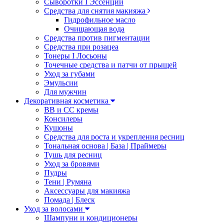
Сыворотки I Эссенции
Средства для снятия макияжа
Гидрофильное масло
Очищающая вода
Средства против пигментации
Средства при розацеа
Тонеры I Лосьоны
Точечные средства и патчи от прыщей
Уход за губами
Эмульсии
Для мужчин
Декоративная косметика
ВВ и СС кремы
Консилеры
Кушоны
Средства для роста и укрепления ресниц
Тональная основа | База | Праймеры
Тушь для ресниц
Уход за бровями
Пудры
Тени | Румяна
Аксессуары для макияжа
Помада | Блеск
Уход за волосами
Шампуни и кондиционеры