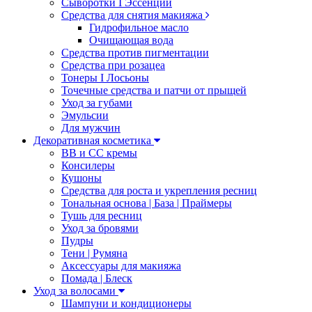
Сыворотки I Эссенции
Средства для снятия макияжа
Гидрофильное масло
Очищающая вода
Средства против пигментации
Средства при розацеа
Тонеры I Лосьоны
Точечные средства и патчи от прыщей
Уход за губами
Эмульсии
Для мужчин
Декоративная косметика
ВВ и СС кремы
Консилеры
Кушоны
Средства для роста и укрепления ресниц
Тональная основа | База | Праймеры
Тушь для ресниц
Уход за бровями
Пудры
Тени | Румяна
Аксессуары для макияжа
Помада | Блеск
Уход за волосами
Шампуни и кондиционеры