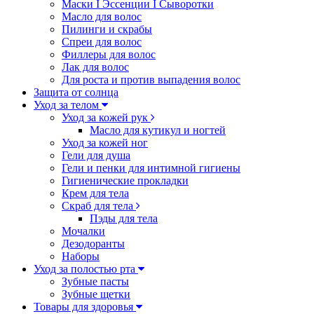
Маски I Эссенции I Сыворотки
Масло для волос
Пилинги и скрабы
Спреи для волос
Филлеры для волос
Лак для волос
Для роста и против выпадения волос
Защита от солнца
Уход за телом
Уход за кожей рук
Масло для кутикул и ногтей
Уход за кожей ног
Гели для душа
Гели и пенки для интимной гигиены
Гигиенические прокладки
Крем для тела
Скраб для тела
Пэды для тела
Мочалки
Дезодоранты
Наборы
Уход за полостью рта
Зубные пасты
Зубные щетки
Товары для здоровья