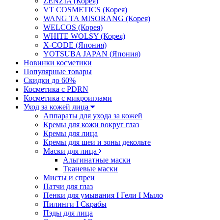
ZENZIA (Корея)
VT COSMETICS (Корея)
WANG TA MISORANG (Корея)
WELCOS (Корея)
WHITE WOLSY (Корея)
X-CODE (Япония)
YOTSUBA JAPAN (Япония)
Новинки косметики
Популярные товары
Скидки до 60%
Косметика с PDRN
Косметика с микроиглами
Уход за кожей лица
Аппараты для ухода за кожей
Кремы для кожи вокруг глаз
Кремы для лица
Кремы для шеи и зоны декольте
Маски для лица
Альгинатные маски
Тканевые маски
Мисты и спреи
Патчи для глаз
Пенки для умывания I Гели I Мыло
Пилинги I Cкрабы
Пэды для лица