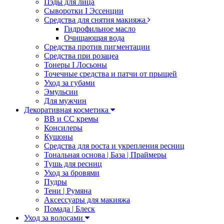
Пэды для лица
Сыворотки I Эссенции
Средства для снятия макияжа
Гидрофильное масло
Очищающая вода
Средства против пигментации
Средства при розацеа
Тонеры I Лосьоны
Точечные средства и патчи от прыщей
Уход за губами
Эмульсии
Для мужчин
Декоративная косметика
ВВ и СС кремы
Консилеры
Кушоны
Средства для роста и укрепления ресниц
Тональная основа | База | Праймеры
Тушь для ресниц
Уход за бровями
Пудры
Тени | Румяна
Аксессуары для макияжа
Помада | Блеск
Уход за волосами