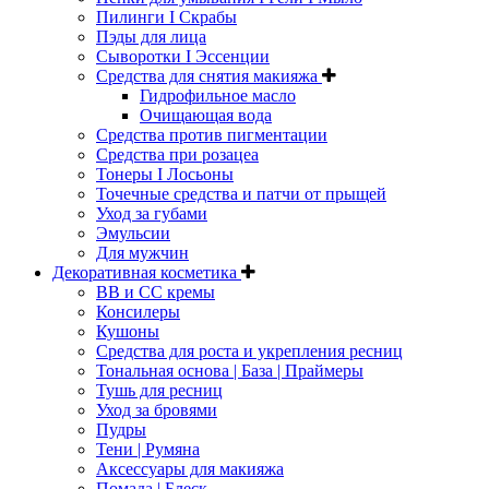
Пилинги I Cкрабы
Пэды для лица
Сыворотки I Эссенции
Средства для снятия макияжа
Гидрофильное масло
Очищающая вода
Средства против пигментации
Средства при розацеа
Тонеры I Лосьоны
Точечные средства и патчи от прыщей
Уход за губами
Эмульсии
Для мужчин
Декоративная косметика
ВВ и СС кремы
Консилеры
Кушоны
Средства для роста и укрепления ресниц
Тональная основа | База | Праймеры
Тушь для ресниц
Уход за бровями
Пудры
Тени | Румяна
Аксессуары для макияжа
Помада | Блеск