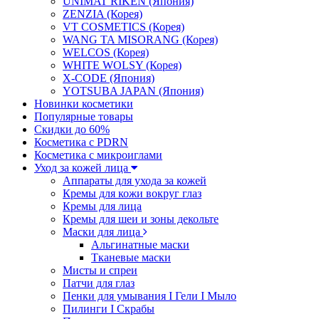
UNIMAT RIKEN (Япония)
ZENZIA (Корея)
VT COSMETICS (Корея)
WANG TA MISORANG (Корея)
WELCOS (Корея)
WHITE WOLSY (Корея)
X-CODE (Япония)
YOTSUBA JAPAN (Япония)
Новинки косметики
Популярные товары
Скидки до 60%
Косметика с PDRN
Косметика с микроиглами
Уход за кожей лица
Аппараты для ухода за кожей
Кремы для кожи вокруг глаз
Кремы для лица
Кремы для шеи и зоны декольте
Маски для лица
Альгинатные маски
Тканевые маски
Мисты и спреи
Патчи для глаз
Пенки для умывания I Гели I Мыло
Пилинги I Cкрабы