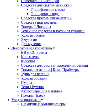
Сыворотки I Эссенции
Средства для снятия макияжа
Гидрофильное масло
Очищающая вода
Средства против пигментации
Средства при розацеа
Тонеры I Лосьоны
Точечные средства и патчи от прыщей
Уход за губами
Эмульсии
Для мужчин
Декоративная косметика
ВВ и СС кремы
Консилеры
Кушоны
Средства для роста и укрепления ресниц
Тональная основа | База | Праймеры
Тушь для ресниц
Уход за бровями
Пудры
Тени | Румяна
Аксессуары для макияжа
Помада | Блеск
Уход за волосами
Шампуни и кондиционеры