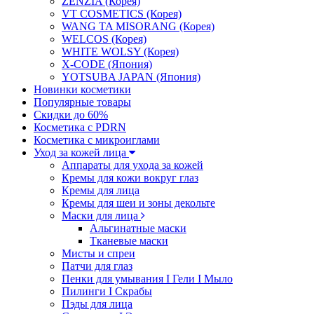
ZENZIA (Корея)
VT COSMETICS (Корея)
WANG TA MISORANG (Корея)
WELCOS (Корея)
WHITE WOLSY (Корея)
X-CODE (Япония)
YOTSUBA JAPAN (Япония)
Новинки косметики
Популярные товары
Скидки до 60%
Косметика с PDRN
Косметика с микроиглами
Уход за кожей лица
Аппараты для ухода за кожей
Кремы для кожи вокруг глаз
Кремы для лица
Кремы для шеи и зоны декольте
Маски для лица
Альгинатные маски
Тканевые маски
Мисты и спреи
Патчи для глаз
Пенки для умывания I Гели I Мыло
Пилинги I Cкрабы
Пэды для лица