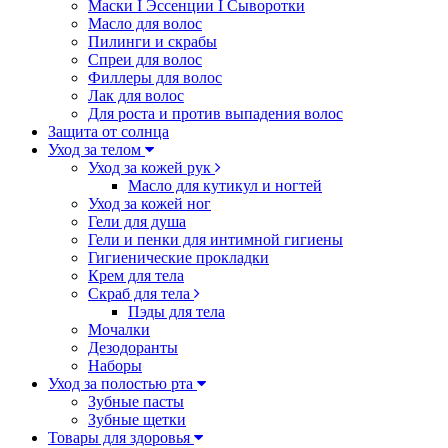
Маски I Эссенции I Сыворотки
Масло для волос
Пилинги и скрабы
Спреи для волос
Филлеры для волос
Лак для волос
Для роста и против выпадения волос
Защита от солнца
Уход за телом
Уход за кожей рук
Масло для кутикул и ногтей
Уход за кожей ног
Гели для душа
Гели и пенки для интимной гигиены
Гигиенические прокладки
Крем для тела
Скраб для тела
Пэды для тела
Мочалки
Дезодоранты
Наборы
Уход за полостью рта
Зубные пасты
Зубные щетки
Товары для здоровья