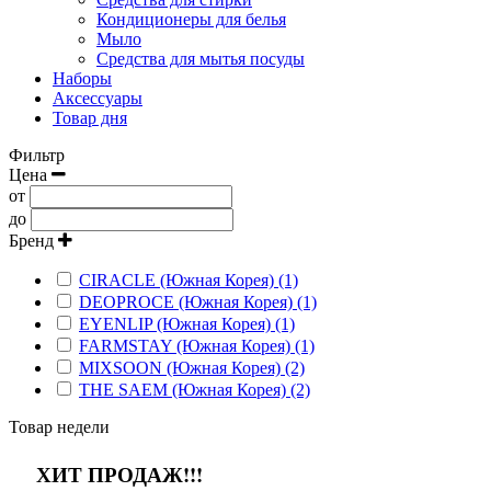
Кондиционеры для белья
Мыло
Средства для мытья посуды
Наборы
Аксессуары
Товар дня
Фильтр
Цена
от
до
Бренд
CIRACLE (Южная Корея) (1)
DEOPROCE (Южная Корея) (1)
EYENLIP (Южная Корея) (1)
FARMSTAY (Южная Корея) (1)
MIXSOON (Южная Корея) (2)
THE SAEM (Южная Корея) (2)
Товар недели
ХИТ ПРОДАЖ!!!