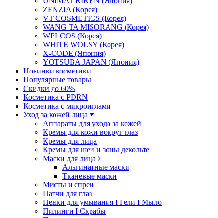
UNIMAT RIKEN (Япония)
ZENZIA (Корея)
VT COSMETICS (Корея)
WANG TA MISORANG (Корея)
WELCOS (Корея)
WHITE WOLSY (Корея)
X-CODE (Япония)
YOTSUBA JAPAN (Япония)
Новинки косметики
Популярные товары
Скидки до 60%
Косметика с PDRN
Косметика с микроиглами
Уход за кожей лица
Аппараты для ухода за кожей
Кремы для кожи вокруг глаз
Кремы для лица
Кремы для шеи и зоны декольте
Маски для лица
Альгинатные маски
Тканевые маски
Мисты и спреи
Патчи для глаз
Пенки для умывания I Гели I Мыло
Пилинги I Cкрабы