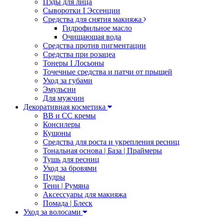
Пэды для лица
Сыворотки I Эссенции
Средства для снятия макияжа
Гидрофильное масло
Очищающая вода
Средства против пигментации
Средства при розацеа
Тонеры I Лосьоны
Точечные средства и патчи от прыщей
Уход за губами
Эмульсии
Для мужчин
Декоративная косметика
ВВ и СС кремы
Консилеры
Кушоны
Средства для роста и укрепления ресниц
Тональная основа | База | Праймеры
Тушь для ресниц
Уход за бровями
Пудры
Тени | Румяна
Аксессуары для макияжа
Помада | Блеск
Уход за волосами