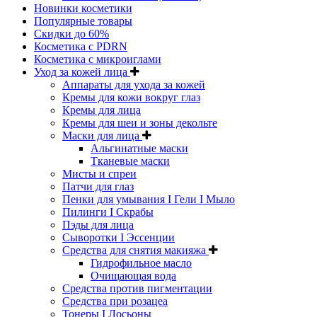
Новинки косметики
Популярные товары
Скидки до 60%
Косметика с PDRN
Косметика с микроиглами
Уход за кожей лица
Аппараты для ухода за кожей
Кремы для кожи вокруг глаз
Кремы для лица
Кремы для шеи и зоны декольте
Маски для лица
Альгинатные маски
Тканевые маски
Мисты и спреи
Патчи для глаз
Пенки для умывания I Гели I Мыло
Пилинги I Cкрабы
Пэды для лица
Сыворотки I Эссенции
Средства для снятия макияжа
Гидрофильное масло
Очищающая вода
Средства против пигментации
Средства при розацеа
Тонеры I Лосьоны