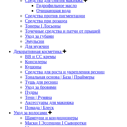
Средства для снятия макияжа
Гидрофильное масло
Очищающая вода
Средства против пигментации
Средства при розацеа
Тонеры I Лосьоны
Точечные средства и патчи от прыщей
Уход за губами
Эмульсии
Для мужчин
Декоративная косметика
ВВ и СС кремы
Консилеры
Кушоны
Средства для роста и укрепления ресниц
Тональная основа | База | Праймеры
Тушь для ресниц
Уход за бровями
Пудры
Тени | Румяна
Аксессуары для макияжа
Помада | Блеск
Уход за волосами
Шампуни и кондиционеры
Маски I Эссенции I Сыворотки