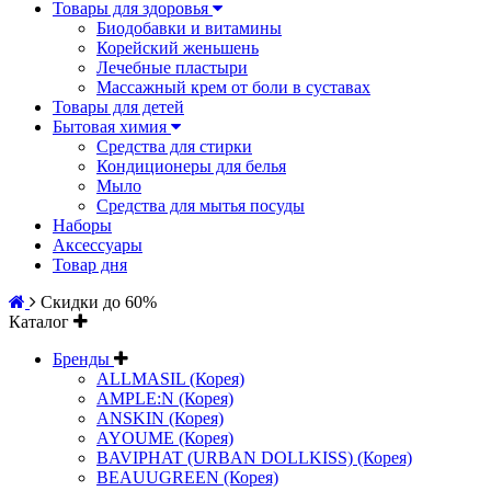
Товары для здоровья
Биодобавки и витамины
Корейский женьшень
Лечебные пластыри
Массажный крем от боли в суставах
Товары для детей
Бытовая химия
Средства для стирки
Кондиционеры для белья
Мыло
Средства для мытья посуды
Наборы
Аксессуары
Товар дня
Скидки до 60%
Каталог
Бренды
ALLMASIL (Корея)
AMPLE:N (Корея)
ANSKIN (Корея)
AYOUME (Корея)
BAVIPHAT (URBAN DOLLKISS) (Корея)
BEAUUGREEN (Корея)