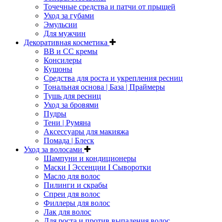
Точечные средства и патчи от прыщей
Уход за губами
Эмульсии
Для мужчин
Декоративная косметика
ВВ и СС кремы
Консилеры
Кушоны
Средства для роста и укрепления ресниц
Тональная основа | База | Праймеры
Тушь для ресниц
Уход за бровями
Пудры
Тени | Румяна
Аксессуары для макияжа
Помада | Блеск
Уход за волосами
Шампуни и кондиционеры
Маски I Эссенции I Сыворотки
Масло для волос
Пилинги и скрабы
Спреи для волос
Филлеры для волос
Лак для волос
Для роста и против выпадения волос