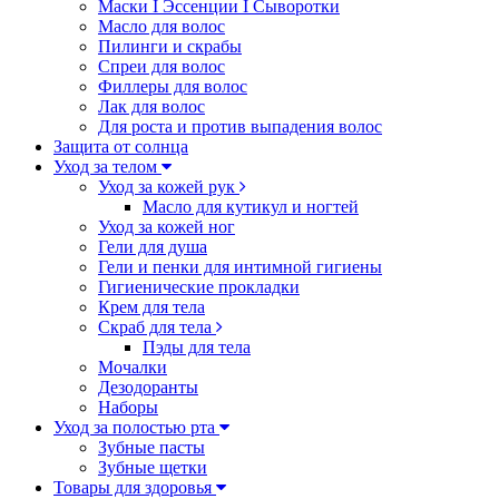
Маски I Эссенции I Сыворотки
Масло для волос
Пилинги и скрабы
Спреи для волос
Филлеры для волос
Лак для волос
Для роста и против выпадения волос
Защита от солнца
Уход за телом
Уход за кожей рук
Масло для кутикул и ногтей
Уход за кожей ног
Гели для душа
Гели и пенки для интимной гигиены
Гигиенические прокладки
Крем для тела
Скраб для тела
Пэды для тела
Мочалки
Дезодоранты
Наборы
Уход за полостью рта
Зубные пасты
Зубные щетки
Товары для здоровья