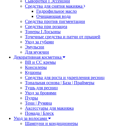
Сыворотки I Эссенции
Средства для снятия макияжа
Гидрофильное масло
Очищающая вода
Средства против пигментации
Средства при розацеа
Тонеры I Лосьоны
Точечные средства и патчи от прыщей
Уход за губами
Эмульсии
Для мужчин
Декоративная косметика
ВВ и СС кремы
Консилеры
Кушоны
Средства для роста и укрепления ресниц
Тональная основа | База | Праймеры
Тушь для ресниц
Уход за бровями
Пудры
Тени | Румяна
Аксессуары для макияжа
Помада | Блеск
Уход за волосами
Шампуни и кондиционеры