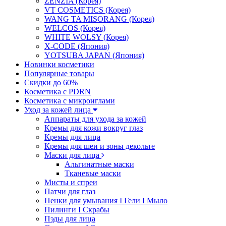
ZENZIA (Корея)
VT COSMETICS (Корея)
WANG TA MISORANG (Корея)
WELCOS (Корея)
WHITE WOLSY (Корея)
X-CODE (Япония)
YOTSUBA JAPAN (Япония)
Новинки косметики
Популярные товары
Скидки до 60%
Косметика с PDRN
Косметика с микроиглами
Уход за кожей лица
Аппараты для ухода за кожей
Кремы для кожи вокруг глаз
Кремы для лица
Кремы для шеи и зоны декольте
Маски для лица
Альгинатные маски
Тканевые маски
Мисты и спреи
Патчи для глаз
Пенки для умывания I Гели I Мыло
Пилинги I Cкрабы
Пэды для лица