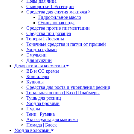
Пэды для лица
Сыворотки I Эссенции
Средства для снятия макияжа
Гидрофильное масло
Очищающая вода
Средства против пигментации
Средства при розацеа
Тонеры I Лосьоны
Точечные средства и патчи от прыщей
Уход за губами
Эмульсии
Для мужчин
Декоративная косметика
ВВ и СС кремы
Консилеры
Кушоны
Средства для роста и укрепления ресниц
Тональная основа | База | Праймеры
Тушь для ресниц
Уход за бровями
Пудры
Тени | Румяна
Аксессуары для макияжа
Помада | Блеск
Уход за волосами