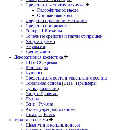
Средства для снятия макияжа
Гидрофильное масло
Очищающая вода
Средства против пигментации
Средства при розацеа
Тонеры I Лосьоны
Точечные средства и патчи от прыщей
Уход за губами
Эмульсии
Для мужчин
Декоративная косметика
ВВ и СС кремы
Консилеры
Кушоны
Средства для роста и укрепления ресниц
Тональная основа | База | Праймеры
Тушь для ресниц
Уход за бровями
Пудры
Тени | Румяна
Аксессуары для макияжа
Помада | Блеск
Уход за волосами
Шампуни и кондиционеры