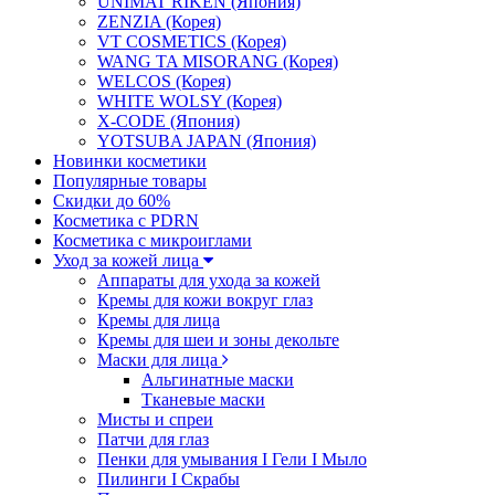
UNIMAT RIKEN (Япония)
ZENZIA (Корея)
VT COSMETICS (Корея)
WANG TA MISORANG (Корея)
WELCOS (Корея)
WHITE WOLSY (Корея)
X-CODE (Япония)
YOTSUBA JAPAN (Япония)
Новинки косметики
Популярные товары
Скидки до 60%
Косметика с PDRN
Косметика с микроиглами
Уход за кожей лица
Аппараты для ухода за кожей
Кремы для кожи вокруг глаз
Кремы для лица
Кремы для шеи и зоны декольте
Маски для лица
Альгинатные маски
Тканевые маски
Мисты и спреи
Патчи для глаз
Пенки для умывания I Гели I Мыло
Пилинги I Cкрабы