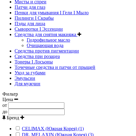
Мисты и спреи
Патчи для глаз
Пенки для умывания I Гели I Мыло
Пилинги I Cкрабы
Пэды для лица
Сыворотки I Эссенции
Средства для снятия макияжа
Гидрофильное масло
Очищающая вода
Средства против пигментации
Средства при розацеа
Тонеры I Лосьоны
Точечные средства и патчи от прыщей
Уход за губами
Эмульсии
Для мужчин
Фильтр
Цена
от
до
Бренд
CELIMAX (Южная Корея) (1)
DR. MELAXIN (Южная Корея) (3)