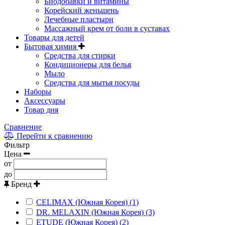
Биодобавки и витамины
Корейский женьшень
Лечебные пластыри
Массажный крем от боли в суставах
Товары для детей
Бытовая химия
Средства для стирки
Кондиционеры для белья
Мыло
Средства для мытья посуды
Наборы
Аксессуары
Товар дня
Сравнение
Перейти к сравнению
Фильтр
Цена
от
до
Бренд
CELIMAX (Южная Корея) (1)
DR. MELAXIN (Южная Корея) (3)
ETUDE (Южная Корея) (2)