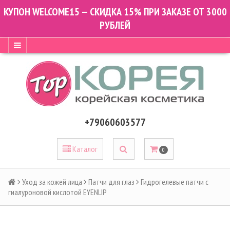
КУПОН WELCOME15 — СКИДКА 15% ПРИ ЗАКАЗЕ ОТ 3000
РУБЛЕЙ
+79060603577
Каталог
0
Уход за кожей лица
Патчи для глаз
Гидрогелевые патчи с
гиалуроновой кислотой EYENLIP