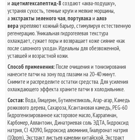
и
ацетилгексапептид-8
создают «аква-подушку»,
устраняя сухость, темные круги и мелкие морщины,
а
экстракты зеленого чая
,
портулака
и
алоэ
вера
укрепляют кожный барьер, стимулируя естественную
регенерацию. Уникальная гидрогелевая текстура
охлаждает, сужает поры и возвращает коже сияние «как
после салонного ухода». Идеальны для обезвоженной,
уставшей и возрастной кожи.
Способ применения:
После очищения и тонизирования
нанесите патчи на зону под глазами на 20-40 минут.
Снимите и распределите остатки средства. Для усиления
охлаждающего эффекта храните патчи в холодильнике.
Состав:
Вода, Глицерин, Бутиленгликоль, Агар-агар, Камедь
рожкового дерева, Сахароза, Ксантановая камедь, PEG-60
Гидрогенизированное касторовое масло, Каррагинан,
Карбомер, Аллантоин, Динатриевая соль ЭДТА, Гидроксид
натрия, CI 42090, Гидроксид алюминия, Гиалуронат натрия
(10ppm), Экстракт листьев камелии китайской, Экстракт