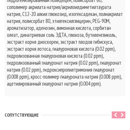
гидрогенизированный полидецен, полисорбат 60,
сополимер акрилата натрия/акрилоилдиметилтаурата
натрия, C12-20 алкил глюкозид, изогексадекан, полиакрилат
натрия, полисорбат 80, этилгексилглицерин, PEG-90M,
ароматизатор, аденозин, лимонная кислота, сорбитан
олеат, динатриевая соль ЭДТА, глюкоза, бутиленгликоль,
экстракт корня диоскореи, экстракт плодов гибискуса,
экстракт корня лотоса, гиалуроновая кислота (0.02 ppm),
гидролизованная гиалуроновая кислота (0.02 ppm),
гидролизованный гиалуронат натрия (0.02 ppm), гиалуронат
натрия (0.02 ppm), гидроксипропилтримония гиалуронат
(0.008 ppm), кросс-полимер гиалуроната натрия (0.008 ppm),
ацетилированный гиалуронат натрия (0.004 ppm).
CОПУТСТВУЮЩИЕ