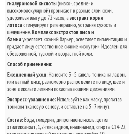
гиалуроновой кислоты
(низко-, средне- и
высокомолекулярной) проникает в разные слои кожи,
удерживая влагу до 72 часов, а
экстракт корня
лотоса
стимулирует регенерацию, устраняя сухость и
шелушение.
Комплекс экстрактов ямса и
бамии
укрепляет кожный барьер, осветляет пигментацию и
придает лицу естественное сияние «изнутри». Идеален для
обезвоженной, тусклой и возрастной кожи.
Способ применения:
Ежедневный уход:
Нанесите 3–5 капель тоника на ладонь
или ватный диск, равномерно распределите по лицу, шее и
зоне декольте легкими похлопывающими движениями.
Экспресс-увлажнение:
Используйте как маску, пропитав
тоником тканевую основу, и оставьте на 5–7 минут.
Состав:
Вода, глицерин, дипропиленгликоль, цетил
этилгексаноат, 1,2-гександиол, ниацинамид, спирты C14-22,