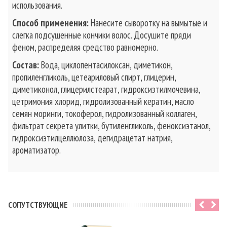
использования.
Способ применения:
Нанесите сыворотку на вымытые и
слегка подсушенные кончики волос. Досушите пряди
феном, распределяя средство равномерно.
Состав:
Вода, циклопентасилоксан, диметикон,
пропиленгликоль, цетеариловый спирт, глицерин,
диметиконол, глицерилстеарат, гидроксиэтилмочевина,
цетримония хлорид, гидролизованный кератин, масло
семян моринги, токоферол, гидролизованный коллаген,
фильтрат секрета улитки, бутиленгликоль, феноксиэтанол,
гидроксиэтилцеллюлоза, дегидрацетат натрия,
ароматизатор.
CОПУТСТВУЮЩИЕ