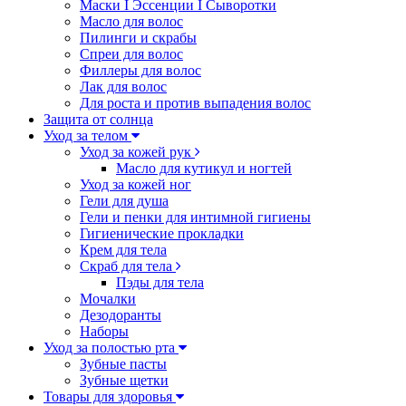
Маски I Эссенции I Сыворотки
Масло для волос
Пилинги и скрабы
Спреи для волос
Филлеры для волос
Лак для волос
Для роста и против выпадения волос
Защита от солнца
Уход за телом
Уход за кожей рук
Масло для кутикул и ногтей
Уход за кожей ног
Гели для душа
Гели и пенки для интимной гигиены
Гигиенические прокладки
Крем для тела
Скраб для тела
Пэды для тела
Мочалки
Дезодоранты
Наборы
Уход за полостью рта
Зубные пасты
Зубные щетки
Товары для здоровья