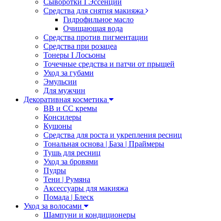
Сыворотки I Эссенции
Средства для снятия макияжа
Гидрофильное масло
Очищающая вода
Средства против пигментации
Средства при розацеа
Тонеры I Лосьоны
Точечные средства и патчи от прыщей
Уход за губами
Эмульсии
Для мужчин
Декоративная косметика
ВВ и СС кремы
Консилеры
Кушоны
Средства для роста и укрепления ресниц
Тональная основа | База | Праймеры
Тушь для ресниц
Уход за бровями
Пудры
Тени | Румяна
Аксессуары для макияжа
Помада | Блеск
Уход за волосами
Шампуни и кондиционеры