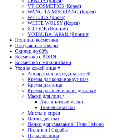
ZENZIA (Корея)
VT COSMETICS (Корея)
WANG TA MISORANG (Корея)
WELCOS (Корея)
WHITE WOLSY (Корея)
X-CODE (Япония)
YOTSUBA JAPAN (Япония)
Новинки косметики
Популярные товары
Скидки до 60%
Косметика с PDRN
Косметика с микроиглами
Уход за кожей лица
Аппараты для ухода за кожей
Кремы для кожи вокруг глаз
Кремы для лица
Кремы для шеи и зоны декольте
Маски для лица
Альгинатные маски
Тканевые маски
Мисты и спреи
Патчи для глаз
Пенки для умывания I Гели I Мыло
Пилинги I Cкрабы
Пэды для лица