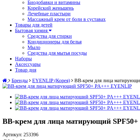
Биодобавки и витамины
Корейский женьшень
Лечебные пластыри
Массажный крем от боли в суставах
Товары для детей
Бытовая химия
Средства для стирки
Кондиционеры для белья
Мыло
Средства для мытья посуды
Наборы
Аксессуары
Товар дня
Бренды
EYENLIP (Корея)
BB-крем для лица матирующ
BB-крем для лица матирующий SPF50
Артикул:
253396