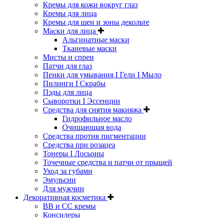
Кремы для кожи вокруг глаз
Кремы для лица
Кремы для шеи и зоны декольте
Маски для лица
Альгинатные маски
Тканевые маски
Мисты и спреи
Патчи для глаз
Пенки для умывания I Гели I Мыло
Пилинги I Cкрабы
Пэды для лица
Сыворотки I Эссенции
Средства для снятия макияжа
Гидрофильное масло
Очищающая вода
Средства против пигментации
Средства при розацеа
Тонеры I Лосьоны
Точечные средства и патчи от прыщей
Уход за губами
Эмульсии
Для мужчин
Декоративная косметика
ВВ и СС кремы
Консилеры