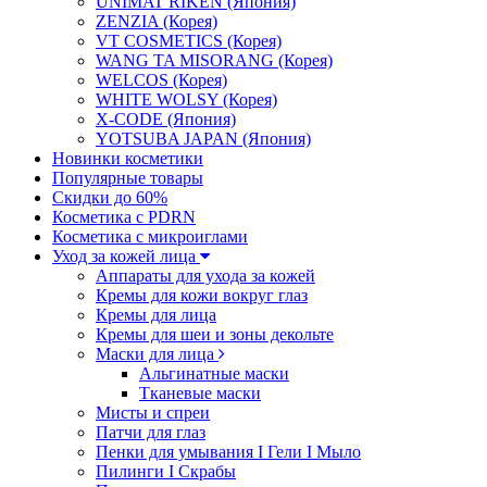
UNIMAT RIKEN (Япония)
ZENZIA (Корея)
VT COSMETICS (Корея)
WANG TA MISORANG (Корея)
WELCOS (Корея)
WHITE WOLSY (Корея)
X-CODE (Япония)
YOTSUBA JAPAN (Япония)
Новинки косметики
Популярные товары
Скидки до 60%
Косметика с PDRN
Косметика с микроиглами
Уход за кожей лица
Аппараты для ухода за кожей
Кремы для кожи вокруг глаз
Кремы для лица
Кремы для шеи и зоны декольте
Маски для лица
Альгинатные маски
Тканевые маски
Мисты и спреи
Патчи для глаз
Пенки для умывания I Гели I Мыло
Пилинги I Cкрабы