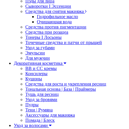
Пэды для лица
Сыворотки I Эссенции
Средства для снятия макияжа
Гидрофильное масло
Очищающая вода
Средства против пигментации
Средства при розацеа
Тонеры I Лосьоны
Точечные средства и патчи от прыщей
Уход за губами
Эмульсии
Для мужчин
Декоративная косметика
ВВ и СС кремы
Консилеры
Кушоны
Средства для роста и укрепления ресниц
Тональная основа | База | Праймеры
Тушь для ресниц
Уход за бровями
Пудры
Тени | Румяна
Аксессуары для макияжа
Помада | Блеск
Уход за волосами