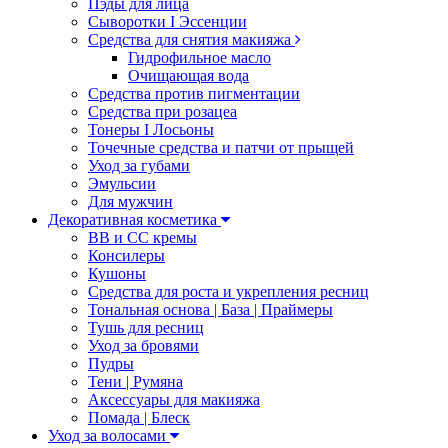
Пэды для лица
Сыворотки I Эссенции
Средства для снятия макияжа
Гидрофильное масло
Очищающая вода
Средства против пигментации
Средства при розацеа
Тонеры I Лосьоны
Точечные средства и патчи от прыщей
Уход за губами
Эмульсии
Для мужчин
Декоративная косметика
ВВ и СС кремы
Консилеры
Кушоны
Средства для роста и укрепления ресниц
Тональная основа | База | Праймеры
Тушь для ресниц
Уход за бровями
Пудры
Тени | Румяна
Аксессуары для макияжа
Помада | Блеск
Уход за волосами