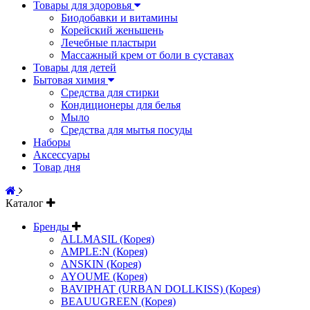
Товары для здоровья
Биодобавки и витамины
Корейский женьшень
Лечебные пластыри
Массажный крем от боли в суставах
Товары для детей
Бытовая химия
Средства для стирки
Кондиционеры для белья
Мыло
Средства для мытья посуды
Наборы
Аксессуары
Товар дня
Каталог
Бренды
ALLMASIL (Корея)
AMPLE:N (Корея)
ANSKIN (Корея)
AYOUME (Корея)
BAVIPHAT (URBAN DOLLKISS) (Корея)
BEAUUGREEN (Корея)