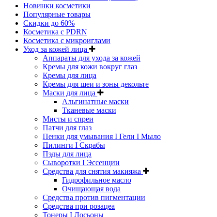
Новинки косметики
Популярные товары
Скидки до 60%
Косметика с PDRN
Косметика с микроиглами
Уход за кожей лица
Аппараты для ухода за кожей
Кремы для кожи вокруг глаз
Кремы для лица
Кремы для шеи и зоны декольте
Маски для лица
Альгинатные маски
Тканевые маски
Мисты и спреи
Патчи для глаз
Пенки для умывания I Гели I Мыло
Пилинги I Cкрабы
Пэды для лица
Сыворотки I Эссенции
Средства для снятия макияжа
Гидрофильное масло
Очищающая вода
Средства против пигментации
Средства при розацеа
Тонеры I Лосьоны