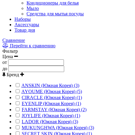
Кондиционеры для белья
Мыло
Средства для мытья посуды
Наборы
Аксессуары
Товар дня
Сравнение
Перейти к сравнению
Фильтр
Цена
от
до
Бренд
ANSKIN (Южная Корея) (3)
AYOUME (Южная Корея) (5)
CIRACLE (Южная Корея) (1)
EYENLIP (Южная Корея) (1)
FARMSTAY (Южная Корея) (2)
JOYLIFE (Южная Корея) (1)
LADOR (Южная Корея) (3)
MUKUNGHWA (Южная Корея) (3)
SECRET SKIN (Южная Корея) (1)