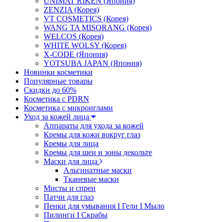
UNIMAT RIKEN (Япония)
ZENZIA (Корея)
VT COSMETICS (Корея)
WANG TA MISORANG (Корея)
WELCOS (Корея)
WHITE WOLSY (Корея)
X-CODE (Япония)
YOTSUBA JAPAN (Япония)
Новинки косметики
Популярные товары
Скидки до 60%
Косметика с PDRN
Косметика с микроиглами
Уход за кожей лица
Аппараты для ухода за кожей
Кремы для кожи вокруг глаз
Кремы для лица
Кремы для шеи и зоны декольте
Маски для лица
Альгинатные маски
Тканевые маски
Мисты и спреи
Патчи для глаз
Пенки для умывания I Гели I Мыло
Пилинги I Cкрабы