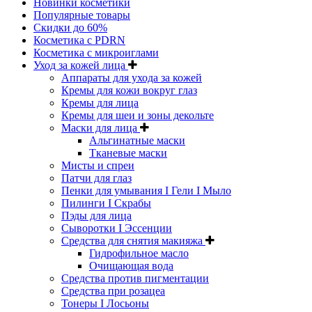
Новинки косметики
Популярные товары
Скидки до 60%
Косметика с PDRN
Косметика с микроиглами
Уход за кожей лица
Аппараты для ухода за кожей
Кремы для кожи вокруг глаз
Кремы для лица
Кремы для шеи и зоны декольте
Маски для лица
Альгинатные маски
Тканевые маски
Мисты и спреи
Патчи для глаз
Пенки для умывания I Гели I Мыло
Пилинги I Cкрабы
Пэды для лица
Сыворотки I Эссенции
Средства для снятия макияжа
Гидрофильное масло
Очищающая вода
Средства против пигментации
Средства при розацеа
Тонеры I Лосьоны