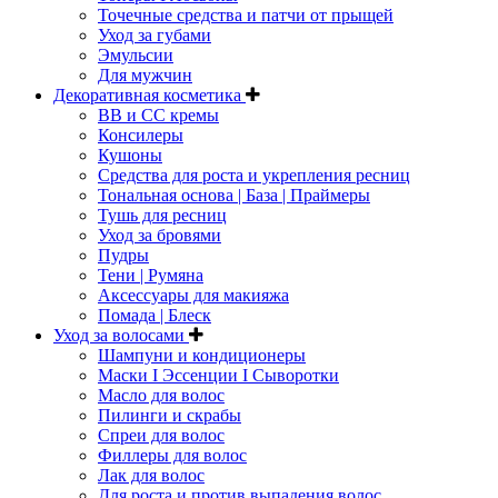
Точечные средства и патчи от прыщей
Уход за губами
Эмульсии
Для мужчин
Декоративная косметика
ВВ и СС кремы
Консилеры
Кушоны
Средства для роста и укрепления ресниц
Тональная основа | База | Праймеры
Тушь для ресниц
Уход за бровями
Пудры
Тени | Румяна
Аксессуары для макияжа
Помада | Блеск
Уход за волосами
Шампуни и кондиционеры
Маски I Эссенции I Сыворотки
Масло для волос
Пилинги и скрабы
Спреи для волос
Филлеры для волос
Лак для волос
Для роста и против выпадения волос