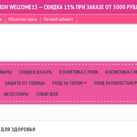
ПОН WELCOME15 — СКИДКА 15% ПРИ ЗАКАЗЕ ОТ 3000 РУБ
и
Обратная связь
Личный кабинет
ОВАРЫ
СКИДКИ ДО 60%
КОСМЕТИКА С PDRN
КОСМЕТИКА С 
ЗАЩИТА ОТ СОЛНЦА
УХОД ЗА ТЕЛОМ
УХОД ЗА ПОЛОСТЬЮ 
АКСЕССУАРЫ
ТОВАР ДНЯ
 ДЛЯ ЗДОРОВЬЯ