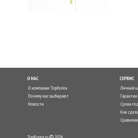
О НАС
СЕРВИС
О компании TopKorea
Личный к
Почему нас выбирают
Гарантия
Новости
Сроки го
Как сдела
Сравнени
TopKorea.ru
2026