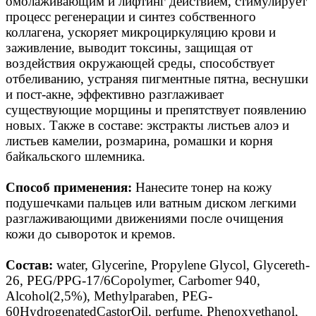
омолаживающим и лифтинг действием, стимулирует
процесс регенерации и синтез собственного
коллагена, ускоряет микроциркуляцию крови и
заживление, выводит токсины, защищая от
воздействия окружающей среды, способствует
отбеливанию, устраняя пигментные пятна, веснушки
и пост-акне, эффективно разглаживает
существующие морщины и препятствует появлению
новых. Также в составе: экстракты листьев алоэ и
листьев камелии, розмарина, ромашки и корня
байкальского шлемника.
Способ применения:
Нанесите тонер на кожу
подушечками пальцев или ватным диском легкими
разглаживающими движениями после очищения
кожи до сывороток и кремов.
Состав:
water, Glycerine, Propylene Glycol, Glycereth-
26, PEG/PPG-17/6Copolymer, Carbomer 940,
Alcohol(2,5%), Methylparaben, PEG-
60HydrogenatedCastorOil, perfume, Phenoxyethanol,