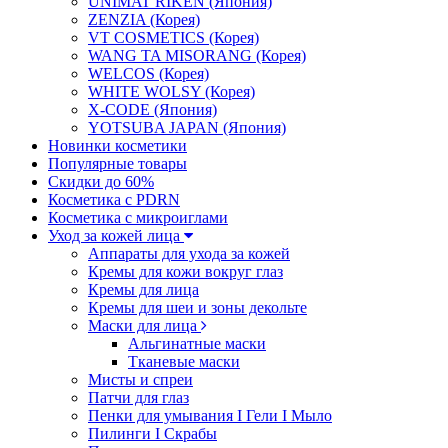
UNIMAT RIKEN (Япония)
ZENZIA (Корея)
VT COSMETICS (Корея)
WANG TA MISORANG (Корея)
WELCOS (Корея)
WHITE WOLSY (Корея)
X-CODE (Япония)
YOTSUBA JAPAN (Япония)
Новинки косметики
Популярные товары
Скидки до 60%
Косметика с PDRN
Косметика с микроиглами
Уход за кожей лица
Аппараты для ухода за кожей
Кремы для кожи вокруг глаз
Кремы для лица
Кремы для шеи и зоны декольте
Маски для лица
Альгинатные маски
Тканевые маски
Мисты и спреи
Патчи для глаз
Пенки для умывания I Гели I Мыло
Пилинги I Cкрабы