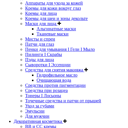
Аппараты для ухода за кожей
Кремы для кожи вокруг глаз
Кремы для лица
Кремы для шеи и зоны декольте
Маски для лица
Альгинатные маски
Тканевые маски
Мисты и спреи
Патчи для глаз
Пенки для умывания I Гели I Мыло
Пилинги I Cкрабы
Пэды для лица
Сыворотки I Эссенции
Средства для снятия макияжа
Гидрофильное масло
Очищающая вода
Средства против пигментации
Средства при розацеа
Тонеры I Лосьоны
Точечные средства и патчи от прыщей
Уход за губами
Эмульсии
Для мужчин
Декоративная косметика
ВВ и СС кремы