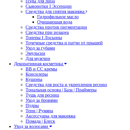
Пэды для лица
Сыворотки I Эссенции
Средства для снятия макияжа
Гидрофильное масло
Очищающая вода
Средства против пигментации
Средства при розацеа
Тонеры I Лосьоны
Точечные средства и патчи от прыщей
Уход за губами
Эмульсии
Для мужчин
Декоративная косметика
ВВ и СС кремы
Консилеры
Кушоны
Средства для роста и укрепления ресниц
Тональная основа | База | Праймеры
Тушь для ресниц
Уход за бровями
Пудры
Тени | Румяна
Аксессуары для макияжа
Помада | Блеск
Уход за волосами