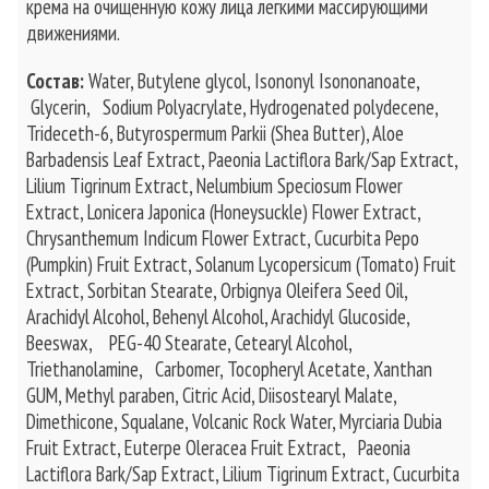
крема на очищенную кожу лица легкими массирующими
движениями.
Состав:
Water, Butylene glycol, Isononyl Isononanoate,
Glycerin, Sodium Polyacrylate, Hydrogenated polydecene,
Trideceth-6, Butyrospermum Parkii (Shea Butter), Aloe
Barbadensis Leaf Extract, Paeonia Lactiflora Bark/Sap Extract,
Lilium Tigrinum Extract, Nelumbium Speciosum Flower
Extract, Lonicera Japonica (Honeysuckle) Flower Extract,
Chrysanthemum Indicum Flower Extract, Cucurbita Pepo
(Pumpkin) Fruit Extract, Solanum Lycopersicum (Tomato) Fruit
Extract, Sorbitan Stearate, Orbignya Oleifera Seed Oil,
Arachidyl Alcohol, Behenyl Alcohol, Arachidyl Glucoside,
Beeswax, PEG-40 Stearate, Cetearyl Alcohol,
Triethanolamine, Carbomer, Tocopheryl Acetate, Xanthan
GUM, Methyl paraben, Citric Acid, Diisostearyl Malate,
Dimethicone, Squalane, Volcanic Rock Water, Myrciaria Dubia
Fruit Extract, Euterpe Oleracea Fruit Extract, Paeonia
Lactiflora Bark/Sap Extract, Lilium Tigrinum Extract, Cucurbita