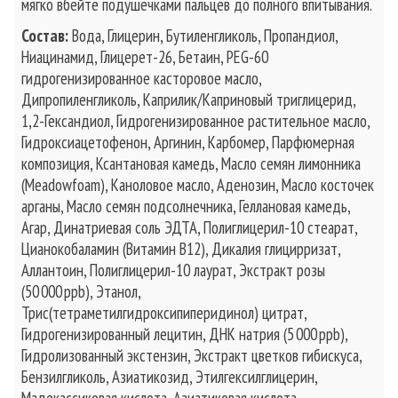
мягко вбейте подушечками пальцев до полного впитывания.
Состав:
Вода, Глицерин, Бутиленгликоль, Пропандиол,
Ниацинамид, Глицерет-26, Бетаин, PEG-60
гидрогенизированное касторовое масло,
Дипропиленгликоль, Каприлик/Каприновый триглицерид,
1,2-Гександиол, Гидрогенизированное растительное масло,
Гидроксиацетофенон, Аргинин, Карбомер, Парфюмерная
композиция, Ксантановая камедь, Масло семян лимонника
(Meadowfoam), Каноловое масло, Аденозин, Масло косточек
арганы, Масло семян подсолнечника, Геллановая камедь,
Агар, Динатриевая соль ЭДТА, Полиглицерил-10 стеарат,
Цианокобаламин (Витамин B12), Дикалия глицирризат,
Аллантоин, Полиглицерил-10 лаурат, Экстракт розы
(50 000 ppb), Этанол,
Трис(тетраметилгидроксипиперидинол) цитрат,
Гидрогенизированный лецитин, ДНК натрия (5 000 ppb),
Гидролизованный экстензин, Экстракт цветков гибискуса,
Бензилгликоль, Азиатикозид, Этилгексилглицерин,