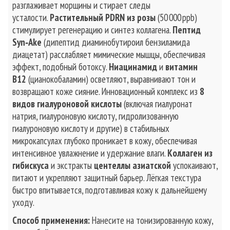
разглаживает морщины и стирает следы
усталости.
Растительный PDRN из розы
(50 000 ppb)
стимулирует регенерацию и синтез коллагена.
Пептид
Syn‑Ake
(дипептид диаминобутироил бензиламида
диацетат) расслабляет мимические мышцы, обеспечивая
эффект, подобный ботоксу.
Ниацинамид
и
витамин
B12
(цианокобаламин) осветляют, выравнивают тон и
возвращают коже сияние. Инновационный комплекс из
8
видов гиалуроновой кислоты
(включая гиалуронат
натрия, гиалуроновую кислоту, гидролизованную
гиалуроновую кислоту и другие) в стабильных
микрокапсулах глубоко проникает в кожу, обеспечивая
интенсивное увлажнение и удержание влаги.
Коллаген из
гибискуса
и экстракты
центеллы азиатской
успокаивают,
питают и укрепляют защитный барьер. Лёгкая текстура
быстро впитывается, подготавливая кожу к дальнейшему
уходу.
Способ применения:
Нанесите на тонизированную кожу,