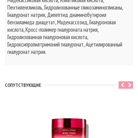
Мадекассиковая кислота, Азиатиковая кислота,
Пентиленгликоль, Гидролизованные гликозаминогликаны,
Гиалуронат натрия, Дипептид диаминобутироил
бензиламида диацетат, Мадекассозид, Гиалуроновая
кислота, Кросс-полимер гиалуроната натрия,
Гидролизованная гиалуроновая кислота,
Гидроксипропилтримоний гиалуронат, Ацетилированный
гиалуронат натрия.
CОПУТСТВУЮЩИЕ