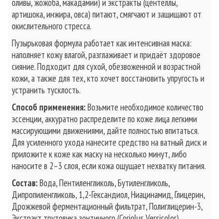
оливы, жожоба, макадамии) и экстракты (центеллы,
артишока, инжира, овса) питают, смягчают и защищают от
окислительного стресса.
Пузырьковая формула работает как интенсивная маска:
наполняет кожу влагой, разглаживает и придаёт здоровое
сияние. Подходит для сухой, обезвоженной и возрастной
кожи, а также для тех, кто хочет восстановить упругость и
устранить тусклость.
Способ применения:
Возьмите необходимое количество
эссенции, аккуратно распределите по коже лица легкими
массирующими движениями, дайте полностью впитаться.
Для усиленного ухода нанесите средство на ватный диск и
приложите к коже как маску на несколько минут, либо
наносите в 2–3 слоя, если кожа ощущает нехватку питания.
Состав:
Вода, Пентиленгликоль, Бутиленгликоль,
Дипропиленгликоль, 1,2-Гександиол, Ниацинамид, Глицерин,
Дрожжевой ферментационный фильтрат, Полиглицерин-3,
Экстракт трутовика зонтичного (Coriolus Versicolor),