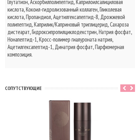
Глутатион, Аскорбилполипептид, Каприлоилсалициловая
кислота, Кокоил-гидролизованный коллаген, Гликолевая
кислота, Пропандиол, Ацетилгексапептид-8, Дрожжевой
полипептид, Каприлик/Каприновый триглицерид, Сахароза
дистеарат, Гидроксипропилциклодекстрин, Натрия фосфат,
Нонапептид-1, Кросс-полимер гиалуроната натрия,
Ацетилгексапептид-1, Динатрия фосфат, Парфюмерная
композиция.
CОПУТСТВУЮЩИЕ