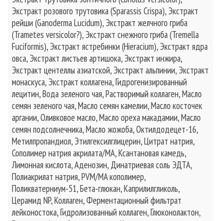
Экстракт розового трутовика (Sparassis Crispa), Экстракт
рейши (Ganoderma Lucidum), Экстракт желчного гриба
(Trametes versicolor?), Экстракт снежного гриба (Tremella
Fuciformis), Экстракт ястребинки (Hieracium), Экстракт ядра
овса, Экстракт листьев артишока, Экстракт инжира,
Экстракт центеллы азиатской, Экстракт альпинии, Экстракт
монаскуса, Экстракт коллагена, Гидрогенизированный
лецитин, Вода зеленого чая, Растворимый коллаген, Масло
семян зеленого чая, Масло семян камелии, Масло косточек
аргании, Оливковое масло, Масло ореха макадамии, Масло
семян подсолнечника, Масло жожоба, Октилдодецет-16,
Метилпропандиол, Этилгексилглицерин, Цитрат натрия,
Сополимер натрия акрилата/MA, Ксантановая камедь,
Лимонная кислота, Аденозин, Динатриевая соль ЭДТА,
Полиакрилат натрия, PVM/MA кополимер,
Поликватерниум-51, Бета-глюкан, Каприлилгликоль,
Церамид NP, Коллаген, Ферментационный фильтрат
лейконостока, Гидролизованный коллаген, Глюконолактон,