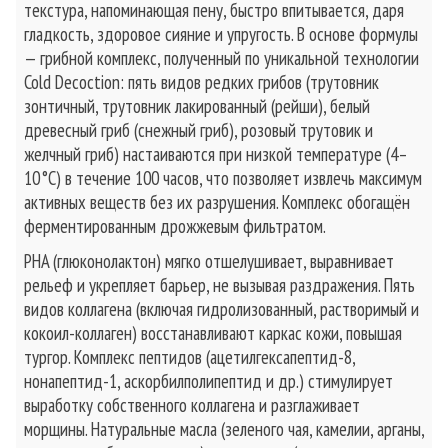
текстура, напоминающая пену, быстро впитывается, даря
гладкость, здоровое сияние и упругость. В основе формулы
— грибной комплекс, полученный по уникальной технологии
Cold Decoction: пять видов редких грибов (трутовник
зонтичный, трутовник лакированный (рейши), белый
древесный гриб (снежный гриб), розовый трутовик и
желчный гриб) настаиваются при низкой температуре (4–
10 °C) в течение 100 часов, что позволяет извлечь максимум
активных веществ без их разрушения. Комплекс обогащён
ферментированным дрожжевым фильтратом.
PHA (глюконолактон) мягко отшелушивает, выравнивает
рельеф и укрепляет барьер, не вызывая раздражения. Пять
видов коллагена (включая гидролизованный, растворимый и
кокоил-коллаген) восстанавливают каркас кожи, повышая
тургор. Комплекс пептидов (ацетилгексапептид-8,
нонапептид-1, аскорбилполипептид и др.) стимулирует
выработку собственного коллагена и разглаживает
морщины. Натуральные масла (зеленого чая, камелии, арганы,