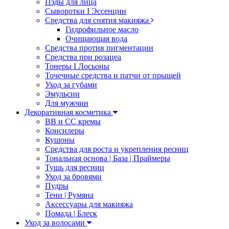
Пэды для лица
Сыворотки I Эссенции
Средства для снятия макияжа
Гидрофильное масло
Очищающая вода
Средства против пигментации
Средства при розацеа
Тонеры I Лосьоны
Точечные средства и патчи от прыщей
Уход за губами
Эмульсии
Для мужчин
Декоративная косметика
ВВ и СС кремы
Консилеры
Кушоны
Средства для роста и укрепления ресниц
Тональная основа | База | Праймеры
Тушь для ресниц
Уход за бровями
Пудры
Тени | Румяна
Аксессуары для макияжа
Помада | Блеск
Уход за волосами