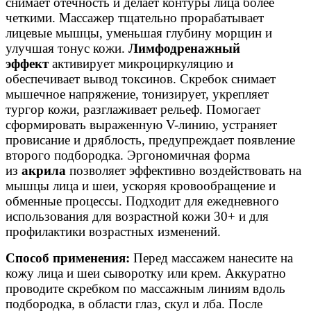
снимает отечность и делает контуры лица более
четкими. Массажер тщательно прорабатывает
лицевые мышцы, уменьшая глубину морщин и
улучшая тонус кожи.
Лимфодренажный
эффект
активирует микроциркуляцию и
обеспечивает вывод токсинов. Скребок снимает
мышечное напряжение, тонизирует, укрепляет
тургор кожи, разглаживает рельеф. Помогает
сформировать выраженную V-линию, устраняет
провисание и дряблость, предупреждает появление
второго подбородка. Эргономичная форма
из
акрила
позволяет эффективно воздействовать на
мышцы лица и шеи, ускоряя кровообращение и
обменные процессы. Подходит для ежедневного
использования для возрастной кожи 30+ и для
профилактики возрастных изменений.
Способ применения:
Перед массажем нанесите на
кожу лица и шеи сыворотку или крем. Аккуратно
проводите скребком по массажным линиям вдоль
подбородка, в области глаз, скул и лба. После