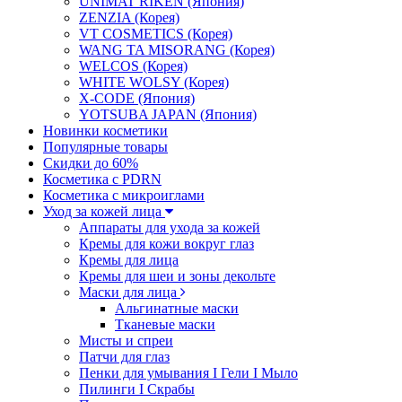
UNIMAT RIKEN (Япония)
ZENZIA (Корея)
VT COSMETICS (Корея)
WANG TA MISORANG (Корея)
WELCOS (Корея)
WHITE WOLSY (Корея)
X-CODE (Япония)
YOTSUBA JAPAN (Япония)
Новинки косметики
Популярные товары
Скидки до 60%
Косметика с PDRN
Косметика с микроиглами
Уход за кожей лица
Аппараты для ухода за кожей
Кремы для кожи вокруг глаз
Кремы для лица
Кремы для шеи и зоны декольте
Маски для лица
Альгинатные маски
Тканевые маски
Мисты и спреи
Патчи для глаз
Пенки для умывания I Гели I Мыло
Пилинги I Cкрабы