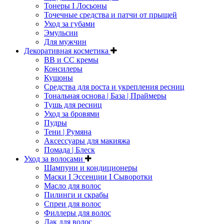
Тонеры I Лосьоны
Точечные средства и патчи от прыщей
Уход за губами
Эмульсии
Для мужчин
Декоративная косметика
ВВ и СС кремы
Консилеры
Кушоны
Средства для роста и укрепления ресниц
Тональная основа | База | Праймеры
Тушь для ресниц
Уход за бровями
Пудры
Тени | Румяна
Аксессуары для макияжа
Помада | Блеск
Уход за волосами
Шампуни и кондиционеры
Маски I Эссенции I Сыворотки
Масло для волос
Пилинги и скрабы
Спреи для волос
Филлеры для волос
Лак для волос