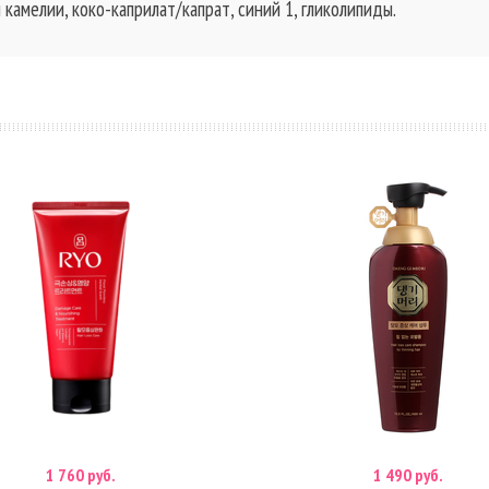
 камелии, коко-каприлат/капрат, синий 1, гликолипиды.
1 760 руб.
1 490 руб.
В корзину
В корзину