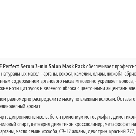
 Perfect Serum 3-min Salon Mask Pack
обеспечивает профессио
натуральных масел - арганы, кокоса, камелии, оливы, жожоба, абри
енным содержанием арганового масла мгновенно укрепляет волосы, 
ие ноты цитрусов и зеленого яблока с цветочными акцентами апе
ем равномерно распределите маску по влажным волосам. Оставьте 
великолепный аромат.
ирт, дипропиленгликоль, бегентримониум метосульфат, диметиконол
ниловый спирт, цетеарил диметикон кроссполимер, метафосфат натр
арганы, масло семян жожоба, C9-12 алканы, декстрин, красный 227,