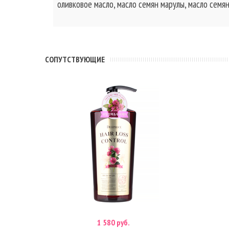
оливковое масло, масло семян марулы, масло семян
CОПУТСТВУЮЩИЕ
1 580 руб.
В корзину