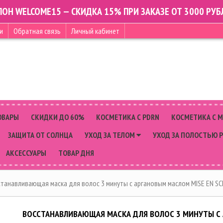
ПОН WELCOME15 — СКИДКА 15% ПРИ ЗАКАЗЕ ОТ 3000 РУБ
и
Обратная связь
Личный кабинет
ОВАРЫ
СКИДКИ ДО 60%
КОСМЕТИКА С PDRN
КОСМЕТИКА С 
ЗАЩИТА ОТ СОЛНЦА
УХОД ЗА ТЕЛОМ
УХОД ЗА ПОЛОСТЬЮ 
АКСЕССУАРЫ
ТОВАР ДНЯ
танавливающая маска для волос 3 минуты с аргановым маслом MISE EN S
ВОССТАНАВЛИВАЮЩАЯ МАСКА ДЛЯ ВОЛОС 3 МИНУТЫ С 