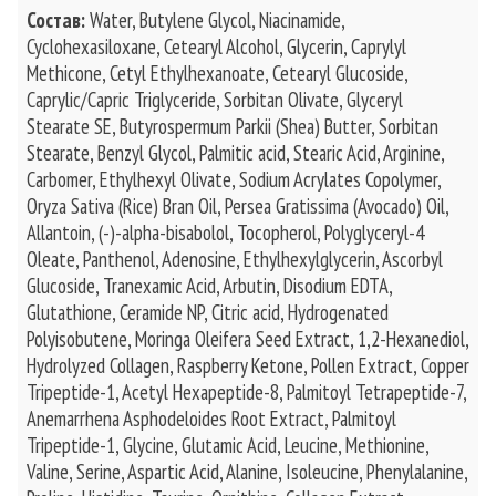
Состав:
Water, Butylene Glycol, Niacinamide,
Cyclohexasiloxane, Cetearyl Alcohol, Glycerin, Caprylyl
Methicone, Cetyl Ethylhexanoate, Cetearyl Glucoside,
Caprylic/Capric Triglyceride, Sorbitan Olivate, Glyceryl
Stearate SE, Butyrospermum Parkii (Shea) Butter, Sorbitan
Stearate, Benzyl Glycol, Palmitic acid, Stearic Acid, Arginine,
Carbomer, Ethylhexyl Olivate, Sodium Acrylates Copolymer,
Oryza Sativa (Rice) Bran Oil, Persea Gratissima (Avocado) Oil,
Allantoin, (-)-alpha-bisabolol, Tocopherol, Polyglyceryl-4
Oleate, Panthenol, Adenosine, Ethylhexylglycerin, Ascorbyl
Glucoside, Tranexamic Acid, Arbutin, Disodium EDTA,
Glutathione, Ceramide NP, Citric acid, Hydrogenated
Polyisobutene, Moringa Oleifera Seed Extract, 1,2-Hexanediol,
Hydrolyzed Collagen, Raspberry Ketone, Pollen Extract, Copper
Tripeptide-1, Acetyl Hexapeptide-8, Palmitoyl Tetrapeptide-7,
Anemarrhena Asphodeloides Root Extract, Palmitoyl
Tripeptide-1, Glycine, Glutamic Acid, Leucine, Methionine,
Valine, Serine, Aspartic Acid, Alanine, Isoleucine, Phenylalanine,