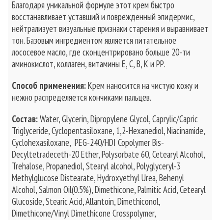
Благодаря уникальной формуле этот крем быстро
восстанавливает уставший и поврежденный эпидермис,
нейтрализует визуальные признаки старения и выравнивает
тон. Базовым ингредиентом является питательное
лососевое масло, где сконцентрировано больше 20-ти
аминокислот, коллаген, витамины Е, С, В, К и РР.
Способ применения:
Крем наносится на чистую кожу и
нежно распределяется кончиками пальцев.
Состав:
Water, Glycerin, Dipropylene Glycol, Caprylic/Capric
Triglyceride, Cyclopentasiloxane, 1,2-Hexanediol, Niacinamide,
Cyclohexasiloxane, PEG-240/HDI Copolymer Bis-
Decyltetradeceth-20 Ether, Polysorbate 60, Cetearyl Alcohol,
Trehalose, Propanediol, Stearyl alcohol, Polyglyceryl-3
Methylglucose Distearate, Hydroxyethyl Urea, Behenyl
Alcohol, Salmon Oil(0.5%), Dimethicone, Palmitic Acid, Cetearyl
Glucoside, Stearic Acid, Allantoin, Dimethiconol,
Dimethicone/Vinyl Dimethicone Crosspolymer,