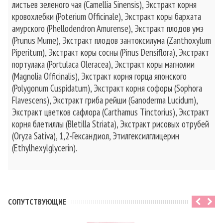
листьев зеленого чая (Camellia Sinensis), Экстракт корня
кровохлебки (Poterium Officinale), Экстракт коры бархата
амурского (Phellodendron Amurense), Экстракт плодов умэ
(Prunus Mume), Экстракт плодов зантоксилума (Zanthoxylum
Piperitum), Экстракт коры сосны (Pinus Densiflora), Экстракт
портулака (Portulaca Oleracea), Экстракт коры магнолии
(Magnolia Officinalis), Экстракт корня горца японского
(Polygonum Cuspidatum), Экстракт корня софоры (Sophora
Flavescens), Экстракт гриба рейши (Ganoderma Lucidum),
Экстракт цветков сафлора (Carthamus Tinctorius), Экстракт
корня блетиллы (Bletilla Striata), Экстракт рисовых отрубей
(Oryza Sativa), 1,2-Гександиол, Этилгексилглицерин
(Ethylhexylglycerin).
CОПУТСТВУЮЩИЕ