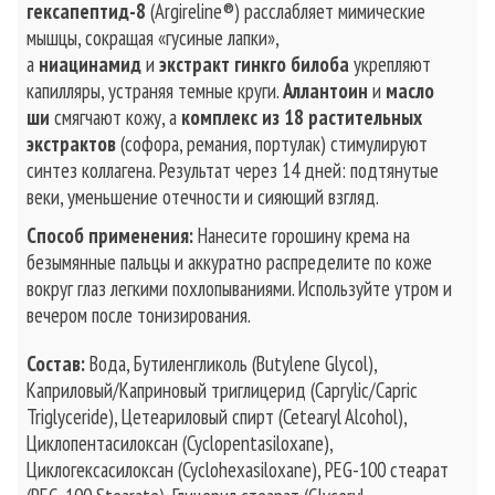
гексапептид-8
(Argireline®) расслабляет мимические
мышцы, сокращая «гусиные лапки»,
а
ниацинамид
и
экстракт гинкго билоба
укрепляют
капилляры, устраняя темные круги.
Аллантоин
и
масло
ши
смягчают кожу, а
комплекс из 18 растительных
экстрактов
(софора, ремания, портулак) стимулируют
синтез коллагена. Результат через 14 дней: подтянутые
веки, уменьшение отечности и сияющий взгляд.
Способ применения:
Нанесите горошину крема на
безымянные пальцы и аккуратно распределите по коже
вокруг глаз легкими похлопываниями. Используйте утром и
вечером после тонизирования.
Состав:
Вода, Бутиленгликоль (Butylene Glycol),
Каприловый/Каприновый триглицерид (Caprylic/Capric
Triglyceride), Цетеариловый спирт (Cetearyl Alcohol),
Циклопентасилоксан (Cyclopentasiloxane),
Циклогексасилоксан (Cyclohexasiloxane), PEG-100 стеарат