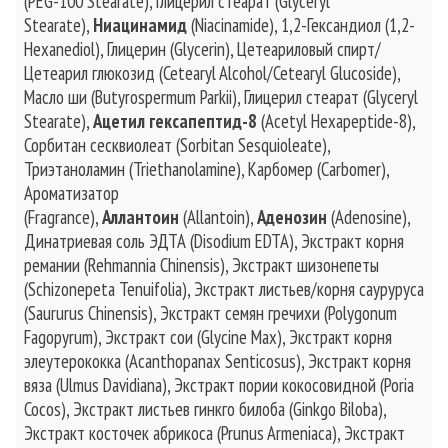
(PEG-100 Stearate), Глицерил стеарат (Glyceryl
Stearate),
Ниацинамид
(Niacinamide), 1,2-Гександиол (1,2-
Hexanediol), Глицерин (Glycerin), Цетеариловый спирт/
Цетеарил глюкозид (Cetearyl Alcohol/Cetearyl Glucoside),
Масло ши (Butyrospermum Parkii), Глицерил стеарат (Glyceryl
Stearate),
Ацетил гексапептид-8
(Acetyl Hexapeptide-8),
Сорбитан сесквиолеат (Sorbitan Sesquioleate),
Триэтаноламин (Triethanolamine), Карбомер (Carbomer),
Ароматизатор
(Fragrance),
Аллантоин
(Allantoin),
Аденозин
(Adenosine),
Динатриевая соль ЭДТА (Disodium EDTA), Экстракт корня
ремании (Rehmannia Chinensis), Экстракт шизонепеты
(Schizonepeta Tenuifolia), Экстракт листьев/корня сауруруса
(Saururus Chinensis), Экстракт семян гречихи (Polygonum
Fagopyrum), Экстракт сои (Glycine Max), Экстракт корня
элеутерококка (Acanthopanax Senticosus), Экстракт корня
вяза (Ulmus Davidiana), Экстракт пории кокосовидной (Poria
Cocos), Экстракт листьев гинкго билоба (Ginkgo Biloba),
Экстракт косточек абрикоса (Prunus Armeniaca), Экстракт