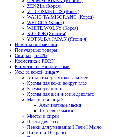
UNIMAT RIKEN (Япония)
ZENZIA (Корея)
VT COSMETICS (Корея)
WANG TA MISORANG (Корея)
WELCOS (Корея)
WHITE WOLSY (Корея)
X-CODE (Япония)
YOTSUBA JAPAN (Япония)
Новинки косметики
Популярные товары
Скидки до 60%
Косметика с PDRN
Косметика с микроиглами
Уход за кожей лица
Аппараты для ухода за кожей
Кремы для кожи вокруг глаз
Кремы для лица
Кремы для шеи и зоны декольте
Маски для лица
Альгинатные маски
Тканевые маски
Мисты и спреи
Патчи для глаз
Пенки для умывания I Гели I Мыло
Пилинги I Cкрабы