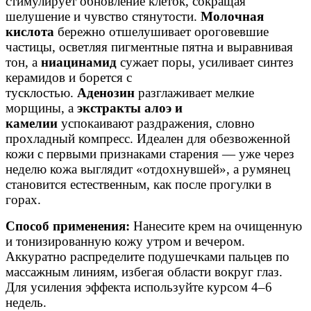
стимулирует обновление клеток, сокращая
шелушение и чувство стянутости.
Молочная
кислота
бережно отшелушивает ороговевшие
частицы, осветляя пигментные пятна и выравнивая
тон, а
ниацинамид
сужает поры, усиливает синтез
керамидов и борется с
тусклостью.
Аденозин
разглаживает мелкие
морщины, а
экстракты алоэ и
камелии
успокаивают раздражения, словно
прохладный компресс. Идеален для обезвоженной
кожи с первыми признаками старения — уже через
неделю кожа выглядит «отдохнувшей», а румянец
становится естественным, как после прогулки в
горах.
Способ применения:
Нанесите крем на очищенную
и тонизированную кожу утром и вечером.
Аккуратно распределите подушечками пальцев по
массажным линиям, избегая области вокруг глаз.
Для усиления эффекта используйте курсом 4–6
недель.