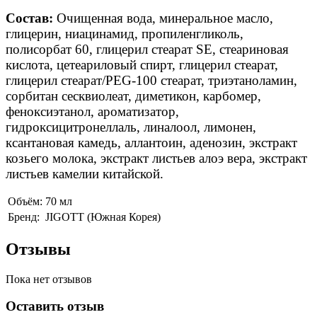
Состав:
Очищенная вода, минеральное масло,
глицерин, ниацинамид, пропиленгликоль,
полисорбат 60, глицерил стеарат SE, стеариновая
кислота, цетеариловый спирт, глицерил стеарат,
глицерил стеарат/PEG-100 стеарат, триэтаноламин,
сорбитан сесквиолеат, диметикон, карбомер,
феноксиэтанол, ароматизатор,
гидроксицитронеллаль, линалоол, лимонен,
ксантановая камедь, аллантоин, аденозин, экстракт
козьего молока, экстракт листьев алоэ вера, экстракт
листьев камелии китайской.
Объём:
70 мл
Бренд:
JIGOTT (Южная Корея)
Отзывы
Пока нет отзывов
Оставить отзыв