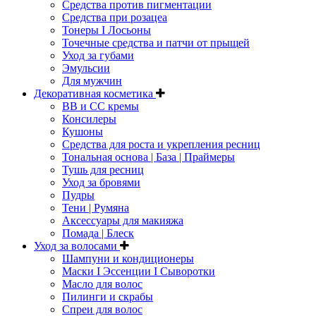
Средства против пигментации
Средства при розацеа
Тонеры I Лосьоны
Точечные средства и патчи от прыщей
Уход за губами
Эмульсии
Для мужчин
Декоративная косметика
ВВ и СС кремы
Консилеры
Кушоны
Средства для роста и укрепления ресниц
Тональная основа | База | Праймеры
Тушь для ресниц
Уход за бровями
Пудры
Тени | Румяна
Аксессуары для макияжа
Помада | Блеск
Уход за волосами
Шампуни и кондиционеры
Маски I Эссенции I Сыворотки
Масло для волос
Пилинги и скрабы
Спреи для волос