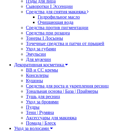
Пэды для лица
Сыворотки I Эссенции
Средства для снятия макияжа
Гидрофильное масло
Очищающая вода
Средства против пигментации
Средства при розацеа
Тонеры I Лосьоны
Точечные средства и патчи от прыщей
Уход за губами
Эмульсии
Для мужчин
Декоративная косметика
ВВ и СС кремы
Консилеры
Кушоны
Средства для роста и укрепления ресниц
Тональная основа | База | Праймеры
Тушь для ресниц
Уход за бровями
Пудры
Тени | Румяна
Аксессуары для макияжа
Помада | Блеск
Уход за волосами