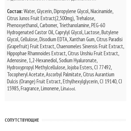
Состав:
Water, Glycerin, Dipropylene Glycol, Niacinamide,
Citrus Junos Fruit Extract(2,500mg), Trehalose,
Phenoxyethanol, Carbomer, Triethanolamine, PEG-60
Hydrogenated Castor Oil, Caprylyl Glycol, Lactose, Butylene
Glycol, Cellulose, Disodium EDTA, Xanthan Gum, Citrus Paradisi
(Grapefruit) Fruit Extract, Chaenomeles Sinensis Fruit Extract,
Hippophae Rhamnoides Extract, Citrus Unshiu Fruit Extract,
Adenosine, 1,2-Hexanediol, Sodium Hyaluronate,
Hydroxypropyl Methylcellulose, Jojoba Esters, CI 77492,
Tocopheryl Acetate, Ascorbyl Palmitate, Citrus Aurantium
Dulcis (Orange) Fruit Extract, Ethylhexylglycerin, CI 19140, CI
15985, Fragrance, Limonene, Lin
alool.
CОПУТСТВУЮЩИЕ