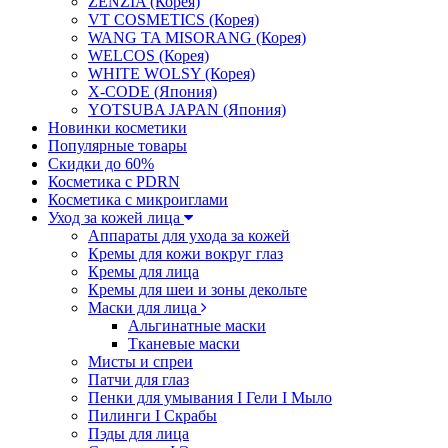
ZENZIA (Корея)
VT COSMETICS (Корея)
WANG TA MISORANG (Корея)
WELCOS (Корея)
WHITE WOLSY (Корея)
X-CODE (Япония)
YOTSUBA JAPAN (Япония)
Новинки косметики
Популярные товары
Скидки до 60%
Косметика с PDRN
Косметика с микроиглами
Уход за кожей лица
Аппараты для ухода за кожей
Кремы для кожи вокруг глаз
Кремы для лица
Кремы для шеи и зоны декольте
Маски для лица
Альгинатные маски
Тканевые маски
Мисты и спреи
Патчи для глаз
Пенки для умывания I Гели I Мыло
Пилинги I Cкрабы
Пэды для лица