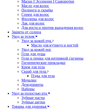
Маски I Эссенции I Сыворотки
Масло для волос
Пилинги и скрабы
Спреи для волос
Филлеры для волос
Лак для волос
Для роста и против выпадения волос
Защита от солнца
Уход за телом
Уход за кожей рук
Масло для кутикул и ногтей
Уход за кожей ног
Гели для душа
Гели и пенки для интимной гигиены
Гигиенические прокладки
Крем для тела
Скраб для тела
Пэды для тела
Мочалки
Дезодоранты
Наборы
Уход за полостью рта
Зубные пасты
Зубные щетки
Товары для здоровья