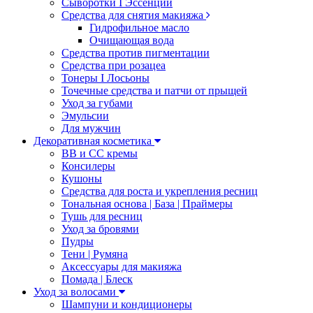
Сыворотки I Эссенции
Средства для снятия макияжа
Гидрофильное масло
Очищающая вода
Средства против пигментации
Средства при розацеа
Тонеры I Лосьоны
Точечные средства и патчи от прыщей
Уход за губами
Эмульсии
Для мужчин
Декоративная косметика
ВВ и СС кремы
Консилеры
Кушоны
Средства для роста и укрепления ресниц
Тональная основа | База | Праймеры
Тушь для ресниц
Уход за бровями
Пудры
Тени | Румяна
Аксессуары для макияжа
Помада | Блеск
Уход за волосами
Шампуни и кондиционеры