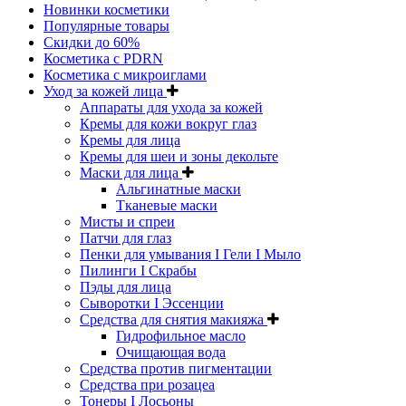
Новинки косметики
Популярные товары
Скидки до 60%
Косметика с PDRN
Косметика с микроиглами
Уход за кожей лица
Аппараты для ухода за кожей
Кремы для кожи вокруг глаз
Кремы для лица
Кремы для шеи и зоны декольте
Маски для лица
Альгинатные маски
Тканевые маски
Мисты и спреи
Патчи для глаз
Пенки для умывания I Гели I Мыло
Пилинги I Cкрабы
Пэды для лица
Сыворотки I Эссенции
Средства для снятия макияжа
Гидрофильное масло
Очищающая вода
Средства против пигментации
Средства при розацеа
Тонеры I Лосьоны