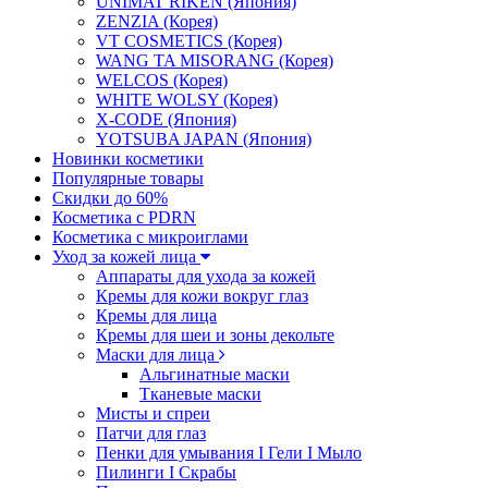
UNIMAT RIKEN (Япония)
ZENZIA (Корея)
VT COSMETICS (Корея)
WANG TA MISORANG (Корея)
WELCOS (Корея)
WHITE WOLSY (Корея)
X-CODE (Япония)
YOTSUBA JAPAN (Япония)
Новинки косметики
Популярные товары
Скидки до 60%
Косметика с PDRN
Косметика с микроиглами
Уход за кожей лица
Аппараты для ухода за кожей
Кремы для кожи вокруг глаз
Кремы для лица
Кремы для шеи и зоны декольте
Маски для лица
Альгинатные маски
Тканевые маски
Мисты и спреи
Патчи для глаз
Пенки для умывания I Гели I Мыло
Пилинги I Cкрабы