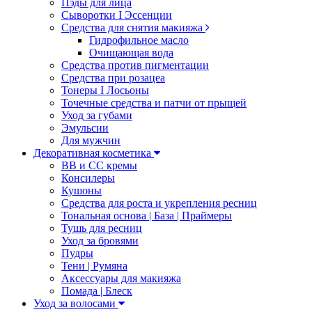
Пэды для лица
Сыворотки I Эссенции
Средства для снятия макияжа
Гидрофильное масло
Очищающая вода
Средства против пигментации
Средства при розацеа
Тонеры I Лосьоны
Точечные средства и патчи от прыщей
Уход за губами
Эмульсии
Для мужчин
Декоративная косметика
ВВ и СС кремы
Консилеры
Кушоны
Средства для роста и укрепления ресниц
Тональная основа | База | Праймеры
Тушь для ресниц
Уход за бровями
Пудры
Тени | Румяна
Аксессуары для макияжа
Помада | Блеск
Уход за волосами