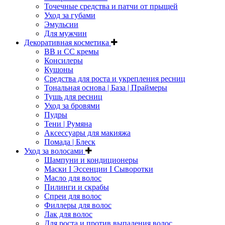
Точечные средства и патчи от прыщей
Уход за губами
Эмульсии
Для мужчин
Декоративная косметика
ВВ и СС кремы
Консилеры
Кушоны
Средства для роста и укрепления ресниц
Тональная основа | База | Праймеры
Тушь для ресниц
Уход за бровями
Пудры
Тени | Румяна
Аксессуары для макияжа
Помада | Блеск
Уход за волосами
Шампуни и кондиционеры
Маски I Эссенции I Сыворотки
Масло для волос
Пилинги и скрабы
Спреи для волос
Филлеры для волос
Лак для волос
Для роста и против выпадения волос