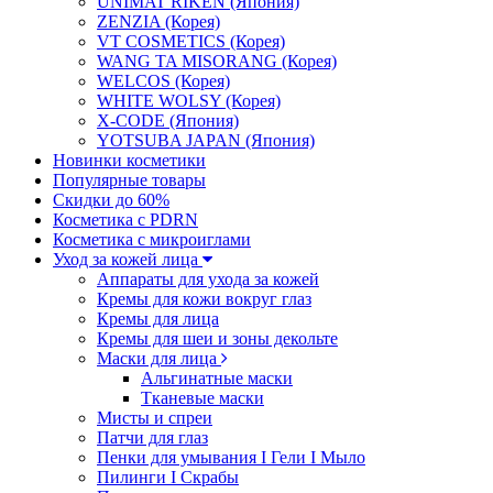
UNIMAT RIKEN (Япония)
ZENZIA (Корея)
VT COSMETICS (Корея)
WANG TA MISORANG (Корея)
WELCOS (Корея)
WHITE WOLSY (Корея)
X-CODE (Япония)
YOTSUBA JAPAN (Япония)
Новинки косметики
Популярные товары
Скидки до 60%
Косметика с PDRN
Косметика с микроиглами
Уход за кожей лица
Аппараты для ухода за кожей
Кремы для кожи вокруг глаз
Кремы для лица
Кремы для шеи и зоны декольте
Маски для лица
Альгинатные маски
Тканевые маски
Мисты и спреи
Патчи для глаз
Пенки для умывания I Гели I Мыло
Пилинги I Cкрабы