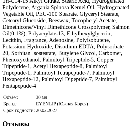
Tri-C14-15 Alkyl Citrate, Stearic Acid, Hydrogenated
Polydecene, Argania Spinosa Kernel Oil, Hydrogenated
Vegetable Oil, PEG-100 Stearate, Glyceryl Stearate,
Cetearyl Glucoside, Beeswax, Tocopheryl Acetate,
Dimethicone/Vinyl Dimethicone Crosspolymer, Salmon
Oil(0.1%), Polyacrylate-13, Ethylhexylglycerin,
Lecithin, Fragrance, Adenosine, Polyisobutene,
Potassium Hydroxide, Disodium EDTA, Polysorbate
20, Sorbitan Isostearate, Butylene Glycol, Carbomer,
Phenoxyethanol, Palmitoyl Tripeptide-5, Copper
Tripeptide-1, Acetyl Hexapeptide-8, Palmitoyl
Tripeptide-1, Palmitoyl Tetrapeptide-7, Palmitoyl
Hexapeptide-12, Palmitoyl Dipeptide-7, Palmitoyl
Pentapeptide-4
Объём:
30 мл
Бренд:
EYENLIP (Южная Корея)
Срок годности:
20.02.2027
Отзывы