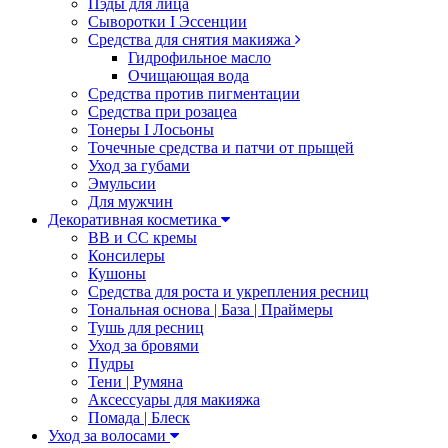
Пэды для лица
Сыворотки I Эссенции
Средства для снятия макияжа
Гидрофильное масло
Очищающая вода
Средства против пигментации
Средства при розацеа
Тонеры I Лосьоны
Точечные средства и патчи от прыщей
Уход за губами
Эмульсии
Для мужчин
Декоративная косметика
ВВ и СС кремы
Консилеры
Кушоны
Средства для роста и укрепления ресниц
Тональная основа | База | Праймеры
Тушь для ресниц
Уход за бровями
Пудры
Тени | Румяна
Аксессуары для макияжа
Помада | Блеск
Уход за волосами