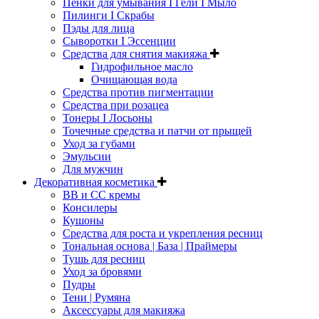
Пенки для умывания I Гели I Мыло
Пилинги I Cкрабы
Пэды для лица
Сыворотки I Эссенции
Средства для снятия макияжа
Гидрофильное масло
Очищающая вода
Средства против пигментации
Средства при розацеа
Тонеры I Лосьоны
Точечные средства и патчи от прыщей
Уход за губами
Эмульсии
Для мужчин
Декоративная косметика
ВВ и СС кремы
Консилеры
Кушоны
Средства для роста и укрепления ресниц
Тональная основа | База | Праймеры
Тушь для ресниц
Уход за бровями
Пудры
Тени | Румяна
Аксессуары для макияжа