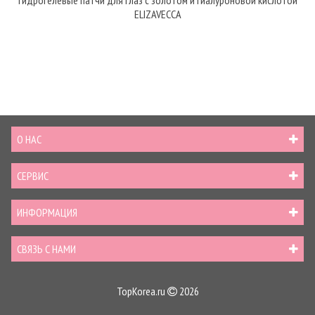
Гидрогелевые патчи для глаз с золотом и гиалуроновой кислотой
ELIZAVECCA
О НАС
СЕРВИС
ИНФОРМАЦИЯ
СВЯЗЬ С НАМИ
TopKorea.ru
2026