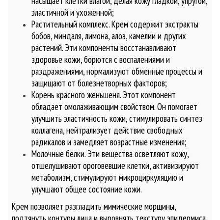
насыщает клетки влагой, делая кожу гладкой, упругой,
эластичной и ухоженной;
Растительный комплекс. Крем содержит экстракты
бобов, миндаля, лимона, алоэ, камелии и других
растений. Эти компоненты восстанавливают
здоровье кожи, борются с воспалениями и
раздражениями, нормализуют обменные процессы и
защищают от болезнетворных факторов;
Корень красного женьшеня. Этот компонент
обладает омолаживающим свойством. Он помогает
улучшить эластичность кожи, стимулировать синтез
коллагена, нейтрализует действие свободных
радикалов и замедляет возрастные изменения;
Молочные белки. Эти вещества осветляют кожу,
отшелушивают ороговевшие клетки, активизируют
метаболизм, стимулируют микроциркуляцию и
улучшают общее состояние кожи.
Крем позволяет разгладить мимические морщины,
подтянуть контуры лица и выровнять текстуру эпидермиса.