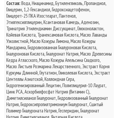
Состав:
Вода, Ниацинамид, Бутиленгликоль, Пропандиол,
Глицерин, 1,2-Гександиол, Гидроксиацетофенон,
Глицерет-25 ПКА Изостеарат, Пантенол,
Этилгексилглицерин, Ксантановая Камедь, Аденозин,
Тринатрия Этилендиамин Диссукцинат, Глюконолактон,
Койевая Кислота, Транексамовая Кислота, Масло Лаванды
Узколистной, Масло Кожуры Лимона, Масло Кожуры
Мандарина, Гидролизованная Гиалуроновая Кислота,
Гиалуроновая Кислота, Гиалуронат Натрия, Масло Древесины
Кедра Атласского, Масло Кожуры Апельсина Сладкого,
Масло Листьев Розмарина Лекарственного, Экстракт Корня
Куркумы Длинной, Глутатион, Гликолевая Кислота, Экстракт
Центеллы Азиатской, Коллоидная Сера,
Гидрогенизированный Лецитин, Полиглицерил-10 Лаурат,
Цинк PCA, Аскорбилфосфат Натрия (Витамин C),
Диметилсиланол Гиалуронат, Гидролизованный Гиалуронат
Натрия, Гидроксипропилтримониум Гиалуронат, Сшитый
Полимер Гиалуроната Натрия, Гесперидин, Гиалуронат
Натрия Диметилсиланол, Янтарная Кислота,