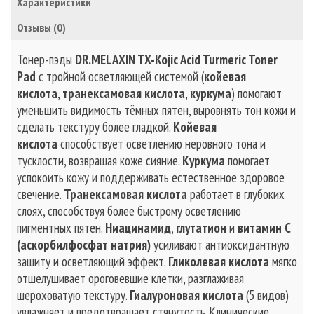
Характеристики
Отзывы (0)
Тонер-пэды
DR.MELAXIN TX-Kojic Acid Turmeric Toner
Pad
с тройной осветляющей системой (
койевая
кислота
,
транексамовая кислота
,
куркума
) помогают
уменьшить видимость тёмных пятен, выровнять тон кожи и
сделать текстуру более гладкой.
Койевая
кислота
способствует осветлению неровного тона и
тусклости, возвращая коже сияние.
Куркума
помогает
успокоить кожу и поддерживать естественное здоровое
свечение.
Транексамовая кислота
работает в глубоких
слоях, способствуя более быстрому осветлению
пигментных пятен.
Ниацинамид
,
глутатион
и
витамин C
(аскорбилфосфат натрия)
усиливают антиоксидантную
защиту и осветляющий эффект.
Гликолевая кислота
мягко
отшелушивает ороговевшие клетки, разглаживая
шероховатую текстуру.
Гиалуроновая кислота
(5 видов)
увлажняет и предотвращает стянутость. Клинические