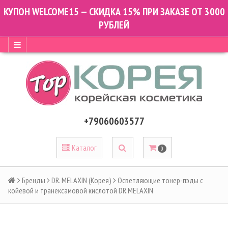
КУПОН WELCOME15 — СКИДКА 15% ПРИ ЗАКАЗЕ ОТ 3000
РУБЛЕЙ
+79060603577
Каталог
0
Бренды
DR. MELAXIN (Корея)
Осветляющие тонер-пэды с
койевой и транексамовой кислотой DR.MELAXIN