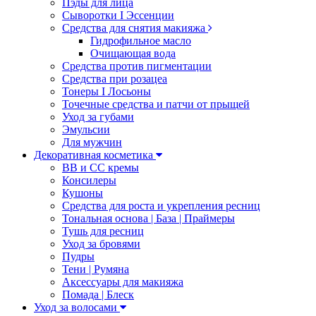
Пэды для лица
Сыворотки I Эссенции
Средства для снятия макияжа
Гидрофильное масло
Очищающая вода
Средства против пигментации
Средства при розацеа
Тонеры I Лосьоны
Точечные средства и патчи от прыщей
Уход за губами
Эмульсии
Для мужчин
Декоративная косметика
ВВ и СС кремы
Консилеры
Кушоны
Средства для роста и укрепления ресниц
Тональная основа | База | Праймеры
Тушь для ресниц
Уход за бровями
Пудры
Тени | Румяна
Аксессуары для макияжа
Помада | Блеск
Уход за волосами