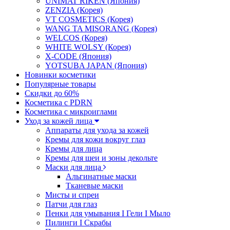
UNIMAT RIKEN (Япония)
ZENZIA (Корея)
VT COSMETICS (Корея)
WANG TA MISORANG (Корея)
WELCOS (Корея)
WHITE WOLSY (Корея)
X-CODE (Япония)
YOTSUBA JAPAN (Япония)
Новинки косметики
Популярные товары
Скидки до 60%
Косметика с PDRN
Косметика с микроиглами
Уход за кожей лица
Аппараты для ухода за кожей
Кремы для кожи вокруг глаз
Кремы для лица
Кремы для шеи и зоны декольте
Маски для лица
Альгинатные маски
Тканевые маски
Мисты и спреи
Патчи для глаз
Пенки для умывания I Гели I Мыло
Пилинги I Cкрабы