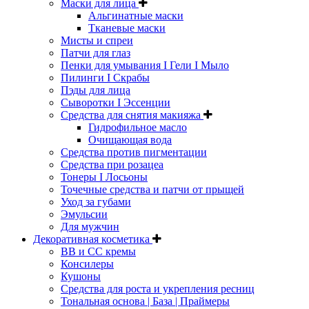
Маски для лица
Альгинатные маски
Тканевые маски
Мисты и спреи
Патчи для глаз
Пенки для умывания I Гели I Мыло
Пилинги I Cкрабы
Пэды для лица
Сыворотки I Эссенции
Средства для снятия макияжа
Гидрофильное масло
Очищающая вода
Средства против пигментации
Средства при розацеа
Тонеры I Лосьоны
Точечные средства и патчи от прыщей
Уход за губами
Эмульсии
Для мужчин
Декоративная косметика
ВВ и СС кремы
Консилеры
Кушоны
Средства для роста и укрепления ресниц
Тональная основа | База | Праймеры