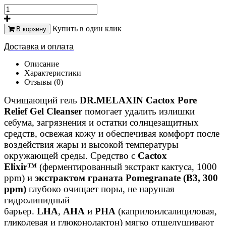
Купить в один клик
В корзину
Доставка и оплата
Описание
Характеристики
Отзывы (0)
Очищающий гель
DR.MELAXIN Cactox Pore
Relief Gel Cleanser
помогает удалить излишки
себума, загрязнения и остатки солнцезащитных
средств, освежая кожу и обеспечивая комфорт после
воздействия жары и высокой температуры
окружающей среды. Средство с
Cactox
Elixir™
(ферментированный экстракт кактуса, 1000
ppm) и
экстрактом граната Pomegranate (B3, 300
ppm)
глубоко очищает поры, не нарушая
гидролипидный
барьер.
LHA
,
AHA
и
PHA
(каприлоилсалициловая,
гликолевая и глюконолактон) мягко отшелушивают