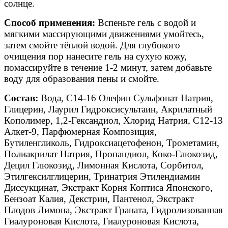
солнце.
Способ применения:
Вспеньте гель с водой и
мягкими массирующими движениями умойтесь,
затем смойте тёплой водой. Для глубокого
очищения пор нанесите гель на сухую кожу,
помассируйте в течение 1-2 минут, затем добавьте
воду для образования пены и смойте.
Состав:
Вода, C14-16 Олефин Сульфонат Натрия,
Глицерин, Лаурил Гидроксисультаин, Акрилатный
Кополимер, 1,2-Гександиол, Хлорид Натрия, C12-13
Алкет-9, Парфюмерная Композиция,
Бутиленгликоль, Гидроксиацетофенон, Трометамин,
Полиакрилат Натрия, Пропандиол, Коко-Глюкозид,
Децил Глюкозид, Лимонная Кислота, Сорбитол,
Этилгексилглицерин, Тринатрия Этилендиамин
Диссукцинат, Экстракт Корня Коптиса Японского,
Бензоат Калия, Декстрин, Пантенол, Экстракт
Плодов Лимона, Экстракт Граната, Гидролизованная
Гиалуроновая Кислота, Гиалуроновая Кислота,