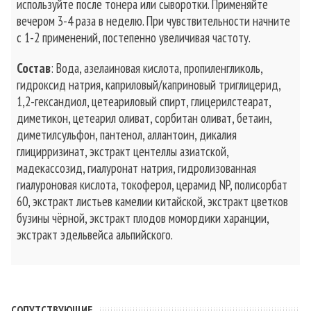
используйте после тонера или сыворотки. Применяйте
вечером 3-4 раза в неделю. При чувствительности начните
с 1-2 применений, постепенно увеличивая частоту.
Состав
: Вода, азелаиновая кислота, пропиленгликоль,
гидроксид натрия, каприловый/каприновый триглицерид,
1,2-гександиол, цетеариловый спирт, глицерилстеарат,
диметикон, цетеарил оливат, сорбитан оливат, бетаин,
диметилсульфон, пантенол, аллантоин, дикалия
глицирризинат, экстракт центеллы азиатской,
мадекассозид, гиалуронат натрия, гидролизованная
гиалуроновая кислота, токоферол, церамид NP, полисорбат
60, экстракт листьев камелии китайской, экстракт цветков
бузины чёрной, экстракт плодов момордики харанции,
экстракт эдельвейса альпийского.
CОПУТСТВУЮЩИЕ