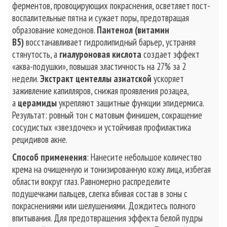
ферментов, провоцирующих покраснения, осветляет пост-
воспалительные пятна и сужает поры, предотвращая
образование комедонов.
Пантенол (витамин
B5)
восстанавливает гидролипидный барьер, устраняя
стянутость, а
гиалуроновая кислота
создает эффект
«аква-подушки», повышая эластичность на 27% за 2
недели.
Экстракт центеллы азиатской
ускоряет
заживление капилляров, снижая проявления розацеа,
а
церамиды
укрепляют защитные функции эпидермиса.
Результат: ровный тон с матовым финишем, сокращение
сосудистых «звездочек» и устойчивая профилактика
рецидивов акне.
Способ применения
: Нанесите небольшое количество
крема на очищенную и тонизированную кожу лица, избегая
области вокруг глаз. Равномерно распределите
подушечками пальцев, слегка вбивая состав в зоны с
покраснениями или шелушениями. Дождитесь полного
впитывания. Для предотвращения эффекта белой пудры