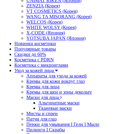
UNIMAT RIKEN (Япония)
ZENZIA (Корея)
VT COSMETICS (Корея)
WANG TA MISORANG (Корея)
WELCOS (Корея)
WHITE WOLSY (Корея)
X-CODE (Япония)
YOTSUBA JAPAN (Япония)
Новинки косметики
Популярные товары
Скидки до 60%
Косметика с PDRN
Косметика с микроиглами
Уход за кожей лица
Аппараты для ухода за кожей
Кремы для кожи вокруг глаз
Кремы для лица
Кремы для шеи и зоны декольте
Маски для лица
Альгинатные маски
Тканевые маски
Мисты и спреи
Патчи для глаз
Пенки для умывания I Гели I Мыло
Пилинги I Cкрабы