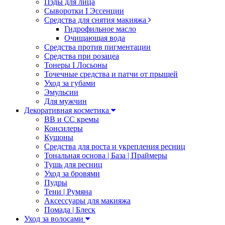
Пэды для лица
Сыворотки I Эссенции
Средства для снятия макияжа
Гидрофильное масло
Очищающая вода
Средства против пигментации
Средства при розацеа
Тонеры I Лосьоны
Точечные средства и патчи от прыщей
Уход за губами
Эмульсии
Для мужчин
Декоративная косметика
ВВ и СС кремы
Консилеры
Кушоны
Средства для роста и укрепления ресниц
Тональная основа | База | Праймеры
Тушь для ресниц
Уход за бровями
Пудры
Тени | Румяна
Аксессуары для макияжа
Помада | Блеск
Уход за волосами