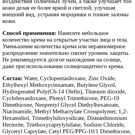
воздействия солнечных лучей, а также улучшает тон
кожи делая ее более яркой и светлой, улучшая
внешний вид, устраняя морщинки и тонкие заломы
кожи.
Способ применения:
Нанесите небольшое
количество крема на открытые участки лица и тела.
Уменьшение количества крема или неравномерное
распределение значительно снизит уровень защиты.
Не рекомендуется долгое нахождение на солнце,
даже при использовании солнцезащитного крема.
Состав:
Water, Cyclopentasiloxane, Zinc Oxide,
Ethylhexyl Methoxycinnamate, Butylene Glycol,
Hydrogenated Poly(C6-14 Olefin), Titanium dioxide,
Cyclohexasiloxane, Phenyl Trimethicone, PEG-10
Dimethicone, Neopentyl Glycol Diethylhexanoate,
Niacinamide, Methyl Methacrylate Crosspolymer, 1,2-
Hexanediol, Trimethylsiloxysilicate, Disteardimonium
Hectorite, Triethoxycaprylylsilane, Sodium Chloride,
Glyceryl Caprylate, Cetyl PEG/PPG-10/1 Dimethicone,