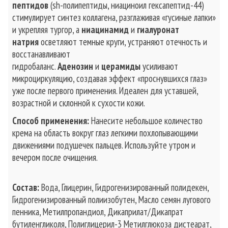
пептидов
(sh-полипептиды, ниациноил гексапептид-44)
стимулирует синтез коллагена, разглаживая «гусиные лапки»
и укрепляя тургор, а
ниацинамид
и
гиалуронат
натрия
осветляют темные круги, устраняют отечность и
восстанавливают
гидробаланс.
Аденозин
и
церамиды
усиливают
микроциркуляцию, создавая эффект «проснувшихся глаз»
уже после первого применения. Идеален для уставшей,
возрастной и склонной к сухости кожи.
Способ применения:
Нанесите небольшое количество
крема на область вокруг глаз легкими похлопывающими
движениями подушечек пальцев. Используйте утром и
вечером после очищения.
Состав:
Вода, Глицерин, Гидрогенизированный полидекен,
Гидрогенизированный полиизобутен, Масло семян лугового
пенника, Метилпропандиол, Дикаприлат/Дикапрат
бутиленгликоля, Полиглицерил-3 Метилглюкоза дистеарат,