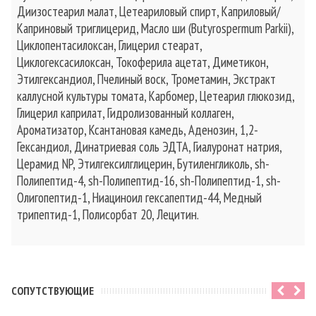
Диизостеарил малат, Цетеариловый спирт, Каприловый/
Каприновый триглицерид, Масло ши (Butyrospermum Parkii),
Циклопентасилоксан, Глицерил стеарат,
Циклогексасилоксан, Токоферила ацетат, Диметикон,
Этилгександиол, Пчелиный воск, Трометамин, Экстракт
каллусной культуры томата, Карбомер, Цетеарил глюкозид,
Глицерил каприлат, Гидролизованный коллаген,
Ароматизатор, Ксантановая камедь, Аденозин, 1,2-
Гександиол, Динатриевая соль ЭДТА, Гиалуронат натрия,
Церамид NP, Этилгексилглицерин, Бутиленгликоль, sh-
Полипептид-4, sh-Полипептид-16, sh-Полипептид-1, sh-
Олигопептид-1, Ниациноил гексапептид-44, Медный
трипептид-1, Полисорбат 20, Лецитин.
CОПУТСТВУЮЩИЕ