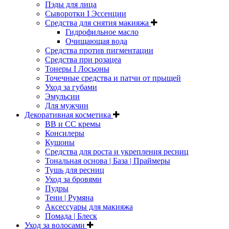
Пэды для лица
Сыворотки I Эссенции
Средства для снятия макияжа
Гидрофильное масло
Очищающая вода
Средства против пигментации
Средства при розацеа
Тонеры I Лосьоны
Точечные средства и патчи от прыщей
Уход за губами
Эмульсии
Для мужчин
Декоративная косметика
ВВ и СС кремы
Консилеры
Кушоны
Средства для роста и укрепления ресниц
Тональная основа | База | Праймеры
Тушь для ресниц
Уход за бровями
Пудры
Тени | Румяна
Аксессуары для макияжа
Помада | Блеск
Уход за волосами