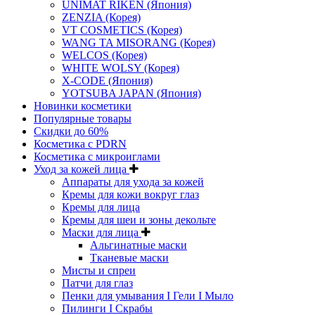
UNIMAT RIKEN (Япония)
ZENZIA (Корея)
VT COSMETICS (Корея)
WANG TA MISORANG (Корея)
WELCOS (Корея)
WHITE WOLSY (Корея)
X-CODE (Япония)
YOTSUBA JAPAN (Япония)
Новинки косметики
Популярные товары
Скидки до 60%
Косметика с PDRN
Косметика с микроиглами
Уход за кожей лица
Аппараты для ухода за кожей
Кремы для кожи вокруг глаз
Кремы для лица
Кремы для шеи и зоны декольте
Маски для лица
Альгинатные маски
Тканевые маски
Мисты и спреи
Патчи для глаз
Пенки для умывания I Гели I Мыло
Пилинги I Cкрабы