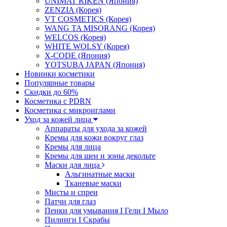
UNIMAT RIKEN (Япония)
ZENZIA (Корея)
VT COSMETICS (Корея)
WANG TA MISORANG (Корея)
WELCOS (Корея)
WHITE WOLSY (Корея)
X-CODE (Япония)
YOTSUBA JAPAN (Япония)
Новинки косметики
Популярные товары
Скидки до 60%
Косметика с PDRN
Косметика с микроиглами
Уход за кожей лица
Аппараты для ухода за кожей
Кремы для кожи вокруг глаз
Кремы для лица
Кремы для шеи и зоны декольте
Маски для лица
Альгинатные маски
Тканевые маски
Мисты и спреи
Патчи для глаз
Пенки для умывания I Гели I Мыло
Пилинги I Cкрабы