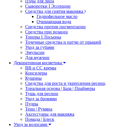
Пэды для лица
Сыворотки I Эссенции
Средства для снятия макияжа
Гидрофильное масло
Очищающая вода
Средства против пигментации
Средства при розацеа
Тонеры I Лосьоны
Точечные средства и патчи от прыщей
Уход за губами
Эмульсии
Для мужчин
Декоративная косметика
ВВ и СС кремы
Консилеры
Кушоны
Средства для роста и укрепления ресниц
Тональная основа | База | Праймеры
Тушь для ресниц
Уход за бровями
Пудры
Тени | Румяна
Аксессуары для макияжа
Помада | Блеск
Уход за волосами