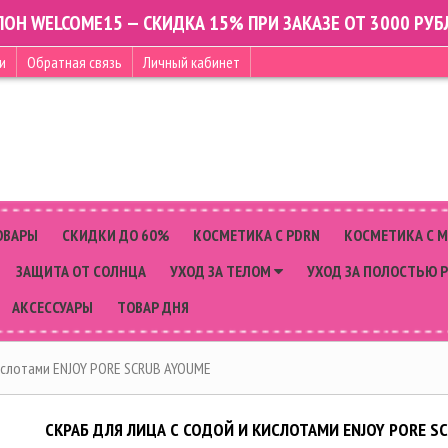
ПОН WELCOME15 — СКИДКА 15% ПРИ ЗАКАЗЕ ОТ 3000 РУБ
и
Обратная связь
Личный кабинет
ОВАРЫ
СКИДКИ ДО 60%
КОСМЕТИКА С PDRN
КОСМЕТИКА С 
ЗАЩИТА ОТ СОЛНЦА
УХОД ЗА ТЕЛОМ
УХОД ЗА ПОЛОСТЬЮ 
АКСЕССУАРЫ
ТОВАР ДНЯ
кислотами ENJOY PORE SCRUB AYOUME
СКРАБ ДЛЯ ЛИЦА С СОДОЙ И КИСЛОТАМИ ENJOY PORE S