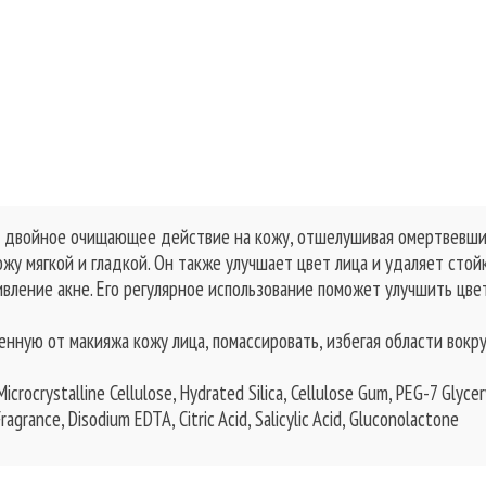
т двойное очищающее действие на кожу, отшелушивая омертвевшие
ожу мягкой и гладкой. Он также улучшает цвет лица и удаляет стой
вление акне. Его регулярное использование поможет улучшить цве
ную от макияжа кожу лица, помассировать, избегая области вокруг 
 Microcrystalline Cellulose, Hydrated Silica, Cellulose Gum, PEG-7 Gly
grance, Disodium EDTA, Citric Acid, Salicylic Acid, Gluconolactone