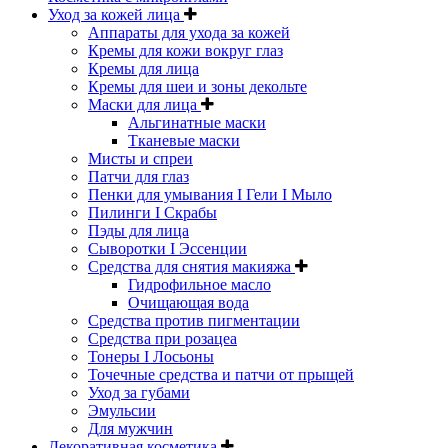
Уход за кожей лица
Аппараты для ухода за кожей
Кремы для кожи вокруг глаз
Кремы для лица
Кремы для шеи и зоны декольте
Маски для лица
Альгинатные маски
Тканевые маски
Мисты и спреи
Патчи для глаз
Пенки для умывания I Гели I Мыло
Пилинги I Cкрабы
Пэды для лица
Сыворотки I Эссенции
Средства для снятия макияжа
Гидрофильное масло
Очищающая вода
Средства против пигментации
Средства при розацеа
Тонеры I Лосьоны
Точечные средства и патчи от прыщей
Уход за губами
Эмульсии
Для мужчин
Декоративная косметика