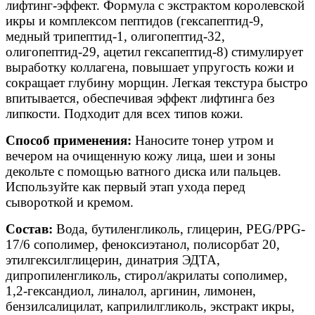
лифтинг-эффект. Формула с экстрактом королевской
икры и комплексом пептидов (гексапептид-9,
медный трипептид-1, олигопептид-32,
олигопептид-29, ацетил гексапептид-8) стимулирует
выработку коллагена, повышает упругость кожи и
сокращает глубину морщин. Легкая текстура быстро
впитывается, обеспечивая эффект лифтинга без
липкости. Подходит для всех типов кожи.
Способ применения:
Наносите тонер утром и
вечером на очищенную кожу лица, шеи и зоны
декольте с помощью ватного диска или пальцев.
Используйте как первый этап ухода перед
сывороткой и кремом.
Состав:
Вода, бутиленгликоль, глицерин, PEG/PPG-
17/6 сополимер, феноксиэтанол, полисорбат 20,
этилгексилглицерин, динатрия ЭДТА,
дипропиленгликоль, стирол/акрилаты сополимер,
1,2-гександиол, линалол, аргинин, лимонен,
бензилсалицилат, каприлилгликоль, экстракт икры,