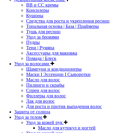
ВВ и СС кремы
Консилеры
Кушоны
Средства для роста и укрепления ресниц
Тональная основа | База | Праймеры
Тушь для ресниц
Уход за бровями
Пудры
Тени | Румяна
Аксессуары для макияжа
Помада | Блеск
Уход за волосами
Шампуни и кондиционеры
Маски I Эссенции I Сыворотки
Масло для волос
Пилинги и скрабы
Спреи для волос
Филлеры для волос
Лак для волос
Для роста и против выпадения волос
Защита от солнца
Уход за телом
Уход за кожей рук
Масло для кутикул и ногтей