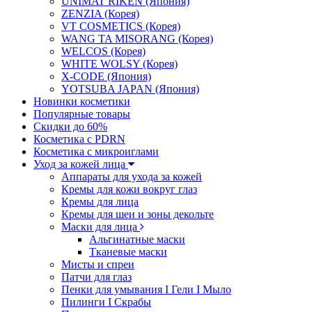
UNIMAT RIKEN (Япония)
ZENZIA (Корея)
VT COSMETICS (Корея)
WANG TA MISORANG (Корея)
WELCOS (Корея)
WHITE WOLSY (Корея)
X-CODE (Япония)
YOTSUBA JAPAN (Япония)
Новинки косметики
Популярные товары
Скидки до 60%
Косметика с PDRN
Косметика с микроиглами
Уход за кожей лица
Аппараты для ухода за кожей
Кремы для кожи вокруг глаз
Кремы для лица
Кремы для шеи и зоны декольте
Маски для лица
Альгинатные маски
Тканевые маски
Мисты и спреи
Патчи для глаз
Пенки для умывания I Гели I Мыло
Пилинги I Cкрабы