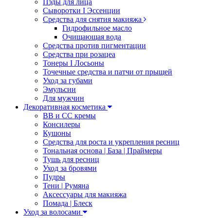
Пэды для лица
Сыворотки I Эссенции
Средства для снятия макияжа
Гидрофильное масло
Очищающая вода
Средства против пигментации
Средства при розацеа
Тонеры I Лосьоны
Точечные средства и патчи от прыщей
Уход за губами
Эмульсии
Для мужчин
Декоративная косметика
ВВ и СС кремы
Консилеры
Кушоны
Средства для роста и укрепления ресниц
Тональная основа | База | Праймеры
Тушь для ресниц
Уход за бровями
Пудры
Тени | Румяна
Аксессуары для макияжа
Помада | Блеск
Уход за волосами