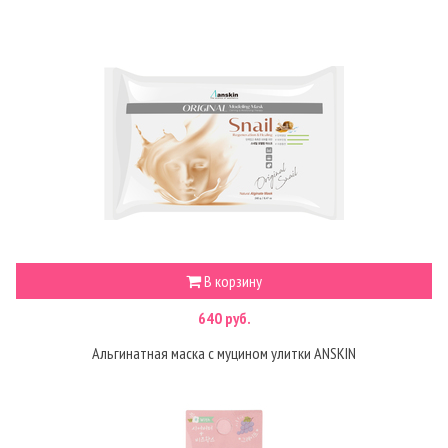
В корзину
640 руб.
Альгинатная маска с муцином улитки ANSKIN